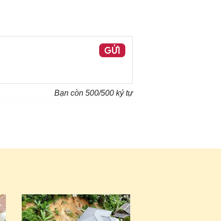
GỬI
Bạn còn
500
/500 ký tự