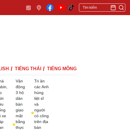
ISH
TIẾNG THÁI
TIẾNG MÔNG
há
Vận
Tri ân
abin,
động
các Anh
p
3 hộ
hùng
ời
dân
liệt sĩ
ứu
bàn
và
ống
giao
người
i xe
mặt
có công
ặp
bằng
trên địa
ạn
thực
bàn