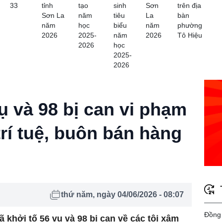
33
tỉnh
tạo
sinh
Sơn
trên địa
Sơn La
năm
tiêu
La
bàn
năm
học
biểu
năm
phường
2026
2025-
năm
2026
Tô Hiệu
2026
học
2025-
2026
ụ và 98 bị can vi phạm
rí tuệ, buôn bán hàng
thứ năm, ngày 04/06/2026 - 08:07
Đồng 
khởi tố 56 vụ và 98 bị can về các tội xâm