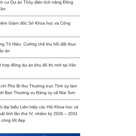
ịnh cư Dự án Thủy điện tích năng Đông
Yên
iệm Giám đốc Sở Khoa học và Công
g Tô Hiệu: Cưỡng chế thu hồi đất thực
dự án
t hợp đồng dự án khu đô thị mới tại Vân
chí Phó Bí thư Thường trực Tỉnh ủy làm
với Ban Thường vụ Đảng ủy xã Mai Sơn
ội đại biểu Liên hiệp các Hội Khoa học và
uật tỉnh lần thứ IV, nhiệm kỳ 2026 – 2031
 công tốt đẹp