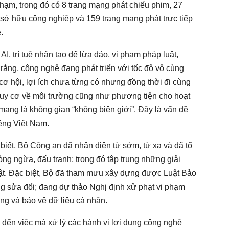
ạm, trong đó có 8 trang mạng phát chiếu phim, 27
sở hữu công nghiệp và 159 trang mạng phát trực tiếp
.
AI, trí tuệ nhân tạo để lừa đảo, vi phạm pháp luật,
ng, công nghệ đang phát triển với tốc độ vô cùng
ơ hội, lợi ích chưa từng có nhưng đồng thời đi cùng
guy cơ về môi trường cũng như phương tiện cho hoạt
mạng là không gian “không biên giới”. Đây là vấn đề
iêng Việt Nam.
ết, Bộ Công an đã nhận diện từ sớm, từ xa và đã tổ
hòng ngừa, đấu tranh; trong đó tập trung những giải
ật. Đặc biệt, Bộ đã tham mưu xây dựng được Luật Bảo
ng sửa đổi; đang dự thảo Nghị định xử phạt vi phạm
ạng và bảo vệ dữ liệu cá nhân.
 đến việc mà xử lý các hành vi lợi dụng công nghệ