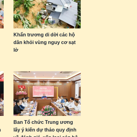
Khẩn trương di dời các hộ
dân khỏi vùng nguy cơ sạt
lở
Ban Tổ chức Trung ương
n
lấy ý kiến dự thảo quy định