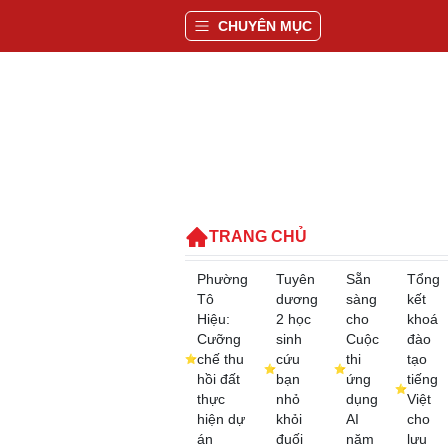
CHUYÊN MỤC
TRANG CHỦ
Phường
Tuyên
Sẵn
Tổng
Tô
dương
sàng
kết
Hiệu:
2 học
cho
khoá
Cưỡng
sinh
Cuộc
đào
chế thu
cứu
thi
tạo
hồi đất
bạn
ứng
tiếng
thực
nhỏ
dụng
Việt
hiện dự
khỏi
AI
cho
án
đuối
năm
lưu