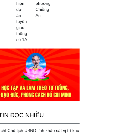
hiện
phường
dự
Chiềng
án
An
tuyến
giao
thông
số 1A
TIN ĐỌC NHIỀU
chí Chủ tịch UBND tỉnh khảo sát vị trí khu