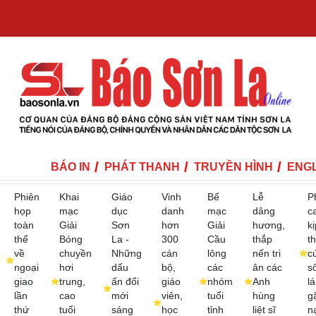
BÁO IN
PHÁT THANH
TRUYỀN HÌNH
ENGL
Phiên
Khai
Giáo
Vinh
Bế
Lễ
P
họp
mạc
dục
danh
mạc
dâng
c
toàn
Giải
Sơn
hơn
Giải
hương,
kị
thể
Bóng
La -
300
Cầu
thắp
th
về
chuyền
Những
cán
lông
nến tri
c
ngoại
hơi
dấu
bộ,
các
ân các
s
giao
trung,
ấn đổi
giáo
nhóm
Anh
lá
lần
cao
mới
viên,
tuổi
hùng
g
thứ
tuổi
sáng
học
tỉnh
liệt sĩ
n