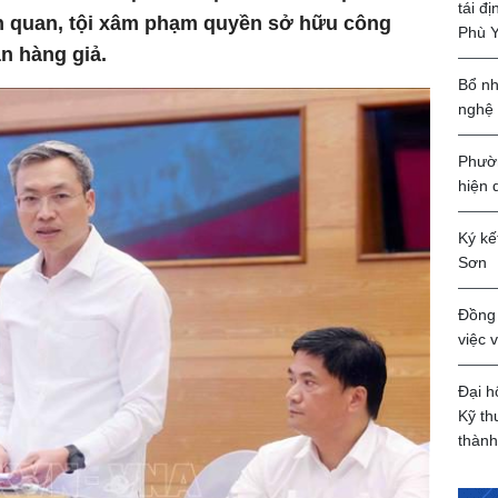
tái đ
ên quan, tội xâm phạm quyền sở hữu công
Phù 
n hàng giả.
Bổ nh
nghệ
Phườn
hiện 
Ký kế
Sơn
Đồng 
việc 
Đại h
Kỹ th
thành