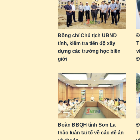
Đồng chí Chủ tịch UBND
Đ
tỉnh, kiểm tra tiến độ xây
T
dựng các trường học biên
v
giới
Đ
Đoàn ĐBQH tỉnh Sơn La
Đ
thảo luận tại tổ về các đề án
T