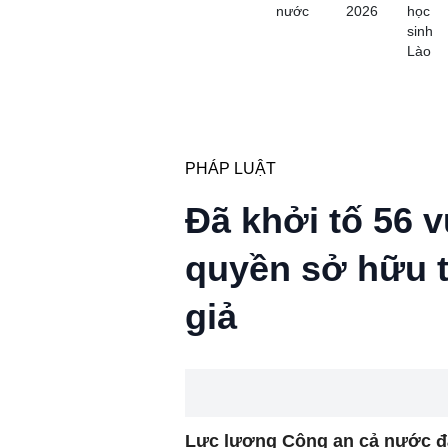
nước
2026
học
sinh
Lào
PHÁP LUẬT
Đã khởi tố 56 v
quyền sở hữu t
giả
Lực lượng Công an cả nước đã 