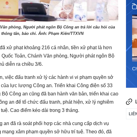
30/7/2026
ăn phòng, Người phát ngôn Bộ Công an trả lời câu hỏi của
 thông tấn, báo chí. Ảnh: Phạm Kiên/TTXVN
đã xử phạt khoảng 216 cá nhân, tiền xử phạt là hơn
ễn Quốc Toản, Chánh Văn phòng, Người phát ngôn Bộ
ủ diễn ra chiều 3/6.
Chào ngày mới 5/8/2026
Ch
 việc đấu tranh xử lý các hành vi vi phạm quyền sở
n của lực lượng Công an. Triển khai Công điện số 33
 Bộ Công an cũng đã ban hành văn bản, triển khai cao
ng an để tổ chức đấu tranh, phát hiện, xử lý nghiêm
 tuệ. Cao điểm kéo dài trong 3 tháng.
 an đã rà soát phối hợp các nhà cung cấp dịch vụ
g mạng xâm phạm quyền sở hữu trí tuệ. Theo đó, đã