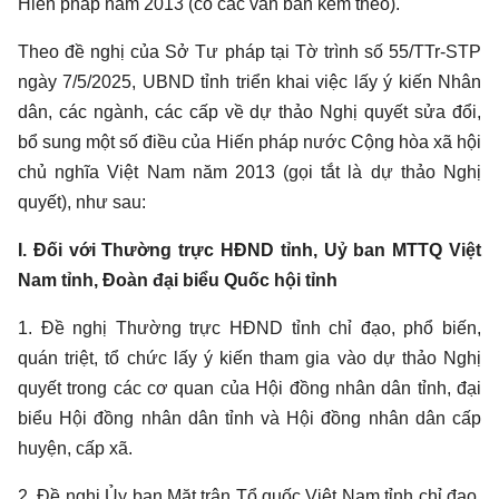
Hiến pháp năm 2013 (có các văn bản kèm theo).
Theo đề nghị của Sở Tư pháp tại Tờ trình số 55/TTr-STP
ngày 7/5/2025, UBND tỉnh triển khai việc lấy ý kiến Nhân
dân, các ngành, các cấp về dự thảo Nghị quyết sửa đổi,
bổ sung một số điều của Hiến pháp nước Cộng hòa xã hội
chủ nghĩa Việt Nam năm 2013 (gọi tắt là dự thảo Nghị
quyết), như sau:
I. Đối với Thường trực HĐND tỉnh, Uỷ ban MTTQ Việt
Nam tỉnh, Đoàn đại biểu Quốc hội tỉnh
1. Đề nghị Thường trực HĐND tỉnh chỉ đạo, phổ biến,
quán triệt, tổ chức lấy ý kiến tham gia vào dự thảo Nghị
quyết trong các cơ quan của Hội đồng nhân dân tỉnh, đại
biểu Hội đồng nhân dân tỉnh và Hội đồng nhân dân cấp
huyện, cấp xã.
2. Đề nghị Ủy ban Mặt trận Tổ quốc Việt Nam tỉnh chỉ đạo,