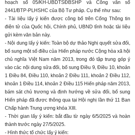
hoạch số 05/KH-UBDTSĐBSHP và Công văn số
2441/BTP-PLHSHC của Bộ Tư pháp. Cụ thể như sau:
- Tài liệu lấy ý kiến được công bố trên Cổng Thông tin
điện tử của Quốc hội, Chính phủ, UBND tỉnh hoặc tài liệu
gửi kèm văn bản này.
- Nội dung lấy ý kiến: Toàn bộ dự thảo Nghị quyết sửa đổi,
bổ sung một số điều của Hiến pháp nước Cộng hòa xã hội
chủ nghĩa Việt Nam năm 2013, trong đó tập trung góp ý
vào các nội dung sửa đổi, bổ sung Điều 9, Điều 10, khoản
1 Điều 84, Điều 110, khoản 2 Điều 111, khoản 2 Điều 112,
khoản 1 Điều 114, khoản 2 Điều 115 Hiến pháp năm 2013,
bám sát chủ trương và định hướng về sửa đổi, bổ sung
Hiến pháp đã được thông qua tại Hội nghị lần thứ 11 Ban
Chấp hành Trung ương khóa XIII.
- Thời gian lấy ý kiến: bắt đầu từ ngày 6/5/2025 và hoàn
thành trước ngày 27/5/2025.
- Hình thức tổ chức lấy ý kiến: