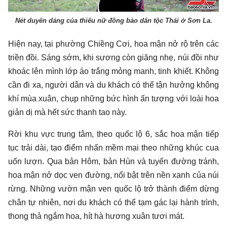
Nét duyên dáng của thiếu nữ đồng bào dân tộc Thái ở Sơn La.
Hiện nay, tại phường Chiềng Cơi, hoa mận nở rộ trên các
triền đồi. Sáng sớm, khi sương còn giăng nhẹ, núi đồi như
khoác lên mình lớp áo trắng mỏng manh, tinh khiết. Không
cần đi xa, người dân và du khách có thể tận hưởng không
khí mùa xuân, chụp những bức hình ấn tượng với loài hoa
giản dị mà hết sức thanh tao này.
Rời khu vực trung tâm, theo quốc lộ 6, sắc hoa mận tiếp
tục trải dài, tạo điểm nhấn mềm mại theo những khúc cua
uốn lượn. Qua bản Hôm, bản Hùn và tuyến đường tránh,
hoa mận nở dọc ven đường, nổi bật trên nền xanh của núi
rừng. Những vườn mận ven quốc lộ trở thành điểm dừng
chân tự nhiên, nơi du khách có thể tạm gác lại hành trình,
thong thả ngắm hoa, hít hà hương xuân tươi mát.