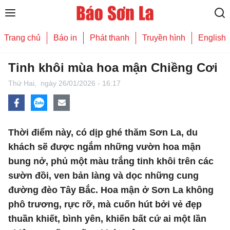
Trang chủ
Báo in
Phát thanh
Truyền hình
English
Tinh khôi mùa hoa mận Chiềng Cơi
Thứ Hai,
ngày 26/01/2026 - 16:17
Thời điểm này, có dịp ghé thăm Sơn La, du
khách sẽ được ngắm những vườn hoa mận
bung nở, phủ một màu trắng tinh khôi trên các
sườn đồi, ven bản làng và dọc những cung
đường đèo Tây Bắc. Hoa mận ở Sơn La không
phô trương, rực rỡ, mà cuốn hút bởi vẻ đẹp
thuần khiết, bình yên, khiến bất cứ ai một lần