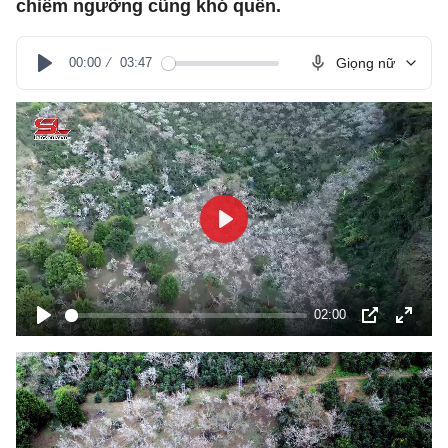
chiêm ngưỡng cũng khó quên.
00:00
03:47
Giọng nữ
Play
Play
02:00
Play
PIP
Toàn
màn
hình