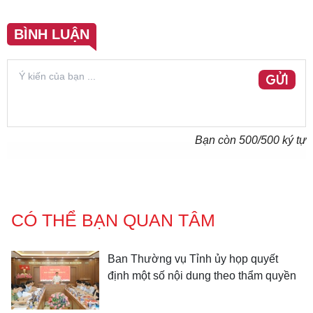
BÌNH LUẬN
GỬI
Bạn còn
500
/500 ký tự
CÓ THỂ BẠN QUAN TÂM
Ban Thường vụ Tỉnh ủy họp quyết
định một số nội dung theo thẩm quyền