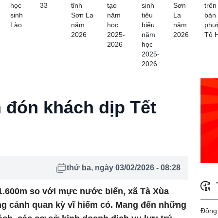
học
33
tỉnh
tạo
sinh
Sơn
trên
sinh
Sơn La
năm
tiêu
La
bàn
Lào
năm
học
biểu
năm
phư
2026
2025-
năm
2026
Tô 
2026
học
2025-
2026
 đón khách dịp Tết
thứ ba, ngày 03/02/2026 - 08:28
 1.600m so với mực nước biển, xã Tà Xùa
ặng cảnh quan kỳ vĩ hiếm có. Mang đến những
Đồng 