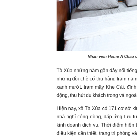
Chào ngày mới 1/8/2026
Chào ngày mới 
Nhân viên Home A Châu ch
Tà Xùa những năm gần đây nổi tiếng 
những đồi chè cổ thụ hàng trăm nă
xanh mướt, trạm mây Khe Cải, đỉnh 
động, thu hút du khách trong và ngoà
Hiện nay, xã Tà Xùa có 171 cơ sở kin
nhà nghỉ cộng đồng, đáp ứng lưu lư
kinh doanh dịch vụ. Thời điểm hiện t
điều kiện cần thiết, trang trí phòng