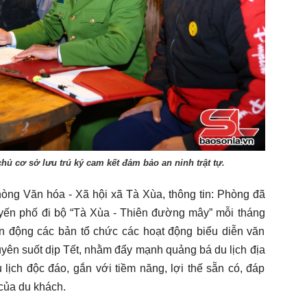
hủ cơ sở lưu trú ký cam kết đảm bảo an ninh trật tự.
ng Văn hóa - Xã hội xã Tà Xùa, thông tin: Phòng đã
ến phố đi bộ “Tà Xùa - Thiên đường mây” mỗi tháng
vận động các bản tổ chức các hoạt động biểu diễn văn
yên suốt dịp Tết, nhằm đẩy mạnh quảng bá du lịch địa
lịch độc đáo, gắn với tiềm năng, lợi thế sẵn có, đáp
của du khách.