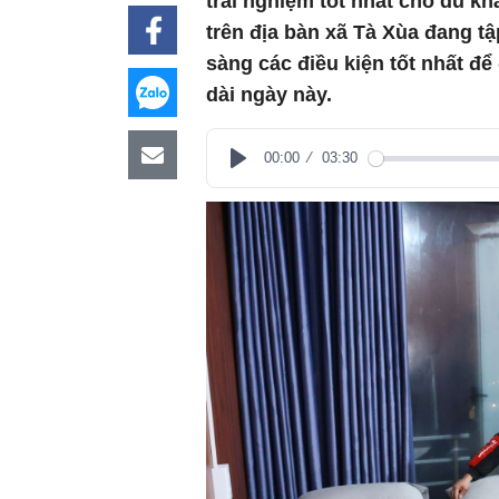
trải nghiệm tốt nhất cho du kh
trên địa bàn xã Tà Xùa đang tậ
sàng các điều kiện tốt nhất đ
dài ngày này.
00:00
03:30
Play