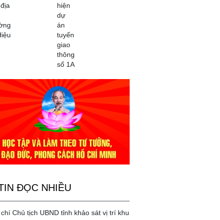
 địa
hiện
dự
ờng
án
Hiệu
tuyến
giao
thông
số 1A
TIN ĐỌC NHIỀU
chí Chủ tịch UBND tỉnh khảo sát vị trí khu