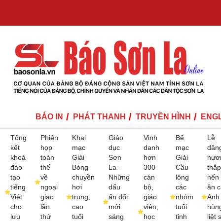
BÁO IN
PHÁT THANH
TRUYỀN HÌNH
ENGL
Tổng
Phiên
Khai
Giáo
Vinh
Bế
Lễ
kết
họp
mạc
dục
danh
mạc
dân
khoá
toàn
Giải
Sơn
hơn
Giải
hươ
đào
thể
Bóng
La -
300
Cầu
thắp
tạo
về
chuyền
Những
cán
lông
nến 
tiếng
ngoại
hơi
dấu
bộ,
các
ân c
Việt
giao
trung,
ấn đổi
giáo
nhóm
Anh
cho
lần
cao
mới
viên,
tuổi
hùn
lưu
thứ
tuổi
sáng
học
tỉnh
liệt s