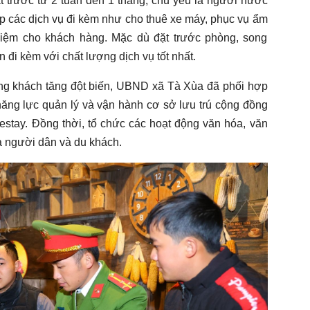
 trước từ 2 tuần đến 1 tháng, chủ yếu là người nước
ấp các dịch vụ đi kèm như cho thuê xe máy, phục vụ ẩm
ghiệm cho khách hàng. Mặc dù đặt trước phòng, song
đi kèm với chất lượng dịch vụ tốt nhất.
ng khách tăng đột biến, UBND xã Tà Xùa đã phối hợp
năng lực quản lý và vận hành cơ sở lưu trú cộng đồng
estay. Đồng thời, tổ chức các hoạt động văn hóa, văn
ả người dân và du khách.