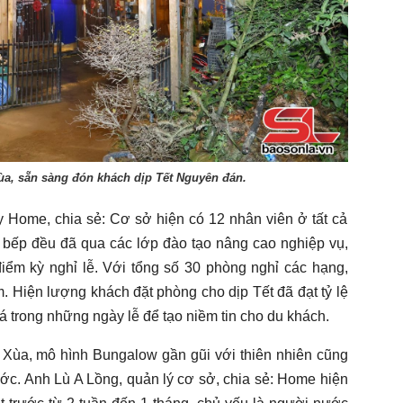
a, sẵn sàng đón khách dịp Tết Nguyên đán.
 Home, chia sẻ: Cơ sở hiện có 12 nhân viên ở tất cả
, bếp đều đã qua các lớp đào tạo nâng cao nghiệp vụ,
iểm kỳ nghỉ lễ. Với tổng số 30 phòng nghỉ các hạng,
. Hiện lượng khách đặt phòng cho dịp Tết đã đạt tỷ lệ
á trong những ngày lễ để tạo niềm tin cho du khách.
Xùa, mô hình Bungalow gần gũi với thiên nhiên cũng
ước. Anh Lù A Lồng, quản lý cơ sở, chia sẻ: Home hiện