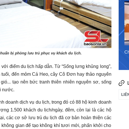
31/7/2026
Chào ngày mới 6/8/2026
Ch
uẩn bị phòng lưu trú phục vụ khách du lịch.
với điểm du lịch hấp dẫn. Từ “Sống lưng khủng long”,
m tuổi, đến mỏm Cá Heo, cây Cô Đơn hay thảo nguyên
gió... tạo nên bức tranh thiên nhiên nguyên sơ, sống
i nước.
h doanh dịch vụ du lịch, trong đó có 88 hộ kinh doanh
ợng 1.500 khách du lịch/ngày, đêm, còn lại là các hộ
ại, các cơ sở lưu trú du lịch đã cơ bản hoàn thiện các
 và không gian để tạo không khí tươi mới, phấn khởi cho