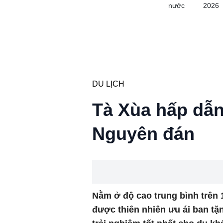
nước
2026
DU LỊCH
Tà Xùa hấp dẫn
Nguyên đán
Nằm ở độ cao trung bình trên
được thiên nhiên ưu ái ban t