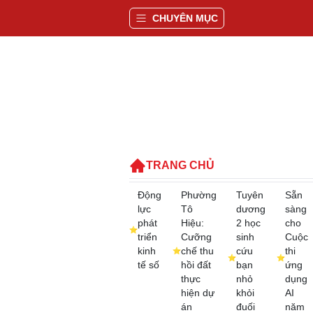
CHUYÊN MỤC
TRANG CHỦ
Động
Phường
Tuyên
Sẵn
lực
Tô
dương
sàng
phát
Hiệu:
2 học
cho
triển
Cưỡng
sinh
Cuộc
kinh
chế thu
cứu
thi
tế số
hồi đất
bạn
ứng
thực
nhỏ
dụng
hiện dự
khỏi
AI
án
đuối
năm