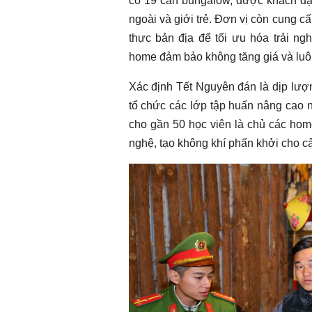
có 19 căn bungalow, được khách đặt
ngoài và giới trẻ. Đơn vị còn cung c
thực bản địa để tối ưu hóa trải n
home đảm bảo không tăng giá và luôn 
Xác định Tết Nguyên đán là dịp lượ
tổ chức các lớp tập huấn nâng cao 
cho gần 50 học viên là chủ các hom
nghệ, tạo không khí phấn khởi cho c