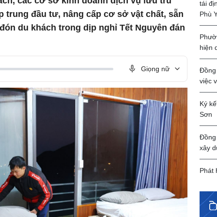
ách, các cơ sở kinh doanh dịch vụ lưu trú
tái đ
p trung đầu tư, nâng cấp cơ sở vật chất, sẵn
Phù 
ể đón du khách trong dịp nghỉ Tết Nguyên đán
Phườn
hiện 
Giọng nữ
Đồng 
việc 
Ký kế
Sơn
Đồng 
xây d
Phát 