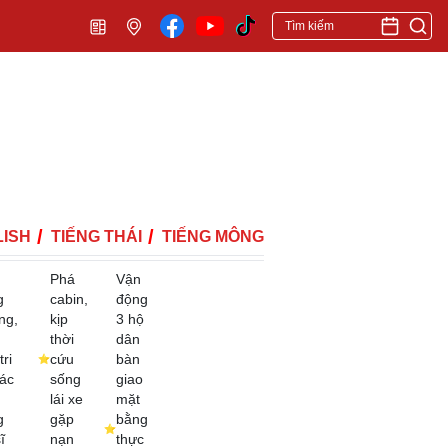
ISH
TIẾNG THÁI
TIẾNG MÔNG
Phá
Vận
g
cabin,
động
ng,
kịp
3 hộ
thời
dân
tri
cứu
bàn
ác
sống
giao
lái xe
mặt
g
gặp
bằng
ĩ
nạn
thực