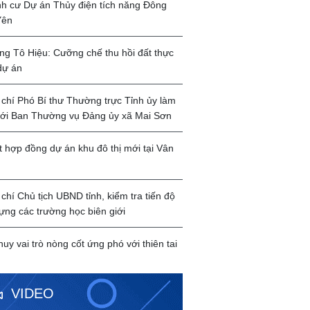
ịnh cư Dự án Thủy điện tích năng Đông
Yên
g Tô Hiệu: Cưỡng chế thu hồi đất thực
dự án
chí Phó Bí thư Thường trực Tỉnh ủy làm
với Ban Thường vụ Đảng ủy xã Mai Sơn
t hợp đồng dự án khu đô thị mới tại Vân
chí Chủ tịch UBND tỉnh, kiểm tra tiến độ
ựng các trường học biên giới
huy vai trò nòng cốt ứng phó với thiên tai
VIDEO