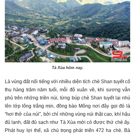
Tà Xùa hôm nay.
Là vùng đất nổi tiếng với nhiều diện tích chè Shan tuyết cổ
thụ hàng trăm năm tuổi, mỗi độ xuân về, khi sương vẫn
phủ trên những triền núi, từng búp chè Shan tuyết lại nhú
lên lớp lông trắng mịn, đồng bào Mông nơi đây gọi đó là
“hơi thở của núi”, bởi chỉ những vùng núi thật cao, khí hậu
đủ lạnh, đất đủ sạch như Tà Xùa mới có được thứ chè ấy.
Phát huy lợi thế, xã chú trọng phát triển 472 ha chè. Bà