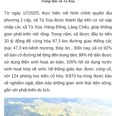
Trung tâm xã Tà Xùa.
Từ ngày 1/7/2025, thực hiện mô hình chính quyền địa
phương 2 cấp, xã Tà Xùa được thành lập trên cơ sở sáp
nhập các xã Tà Xùa, Háng Đồng, Làng Chếu, giúp không
gian phát triển mở rộng. Trong năm, xã được đầu tư trên
20 tỷ đồng để cứng hóa 87,3 km đường giao thông các
loại; 47,3 km kênh mương, thủy lợi... Đến nay, xã có 92%
số bản có đường bê tông đến trung tâm; 99% hộ dân được
sử dụng điện sinh hoạt an toàn; 100% hộ sử dụng nước
sinh hoạt hợp vệ sinh; hệ thống giáo dục được củng cố,
với 124 phòng học kiên cố hóa; 9.870 ha rừng được bảo
vệ nghiêm ngặt, đảm bảo không gian sinh thái bền vững,
gắn với phát triển du lịch.