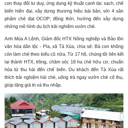
con thay đổi tư duy, ứng dụng kỹ thuật canh tác sạch, chế
biến hiện đại, xây dựng thương hiệu bài bản, với 4 sản
phẩm chè đạt OCOP; đồng thời, hướng đến xây dựng
những mô hình du lịch trải nghiệm vườn chè.
Anh Mùa A Lệnh, Giám đốc HTX Nông nghiệp và Bảo tồn
văn hóa dân tộc - Pla, xã Tà Xùa, chia sẻ: Bà con không
còn làm chè theo kiểu cũ nữa. Từ 17 hộ, chúng tôi liên kết
lại thành HTX, trồng, chăm sóc 18 ha chè hữu cơ, chuẩn
hóa từ thu hái đến chế biến. Du khách đến Tà Xùa rất
thích trải nghiệm hái chè, uống trà ngay vườn chè cổ thụ,
giúp tăng giá trị và thu nhập.