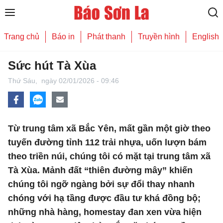
Trang chủ
Báo in
Phát thanh
Truyền hình
English
Sức hút Tà Xùa
Thứ Sáu,
ngày 02/01/2026 - 09:46
Từ trung tâm xã Bắc Yên, mất gần một giờ theo
tuyến đường tỉnh 112 trải nhựa, uốn lượn bám
theo triền núi, chúng tôi có mặt tại trung tâm xã
Tà Xùa. Mảnh đất “thiên đường mây” khiến
chúng tôi ngỡ ngàng bởi sự đổi thay nhanh
chóng với hạ tầng được đầu tư khá đồng bộ;
những nhà hàng, homestay đan xen vừa hiện