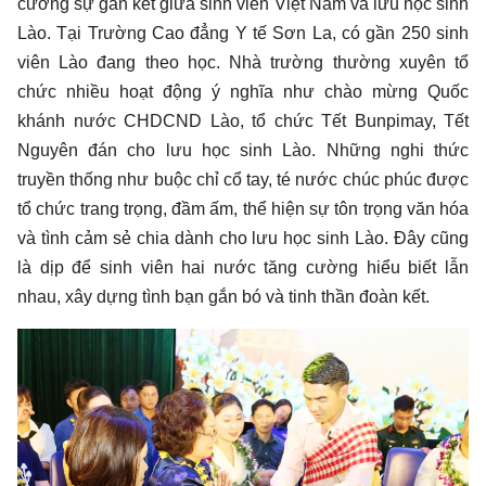
cường sự gắn kết giữa sinh viên Việt Nam và lưu học sinh
Lào. Tại Trường Cao đẳng Y tế Sơn La, có gần 250 sinh
viên Lào đang theo học. Nhà trường thường xuyên tổ
chức nhiều hoạt động ý nghĩa như chào mừng Quốc
khánh nước CHDCND Lào, tổ chức Tết Bunpimay, Tết
Nguyên đán cho lưu học sinh Lào. Những nghi thức
truyền thống như buộc chỉ cổ tay, té nước chúc phúc được
tổ chức trang trọng, đầm ấm, thể hiện sự tôn trọng văn hóa
và tình cảm sẻ chia dành cho lưu học sinh Lào. Đây cũng
là dịp để sinh viên hai nước tăng cường hiểu biết lẫn
nhau, xây dựng tình bạn gắn bó và tinh thần đoàn kết.