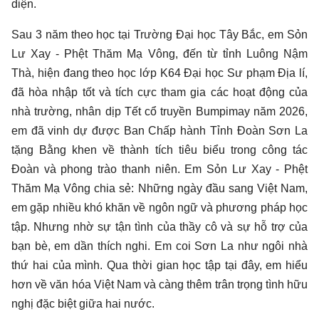
diện.
Sau 3 năm theo học tại Trường Đại học Tây Bắc, em Sỏn
Lư Xay - Phệt Thăm Mạ Vông, đến từ tỉnh Luông Nậm
Thà, hiện đang theo học lớp K64 Đại học Sư phạm Địa lí,
đã hòa nhập tốt và tích cực tham gia các hoạt động của
nhà trường, nhân dịp Tết cổ truyền Bumpimay năm 2026,
em đã vinh dự được Ban Chấp hành Tỉnh Đoàn Sơn La
tặng Bằng khen về thành tích tiêu biểu trong công tác
Đoàn và phong trào thanh niên. Em Sỏn Lư Xay - Phệt
Thăm Mạ Vông chia sẻ: Những ngày đầu sang Việt Nam,
em gặp nhiều khó khăn về ngôn ngữ và phương pháp học
tập. Nhưng nhờ sự tận tình của thầy cô và sự hỗ trợ của
bạn bè, em dần thích nghi. Em coi Sơn La như ngôi nhà
thứ hai của mình. Qua thời gian học tập tại đây, em hiểu
hơn về văn hóa Việt Nam và càng thêm trân trọng tình hữu
nghị đặc biệt giữa hai nước.