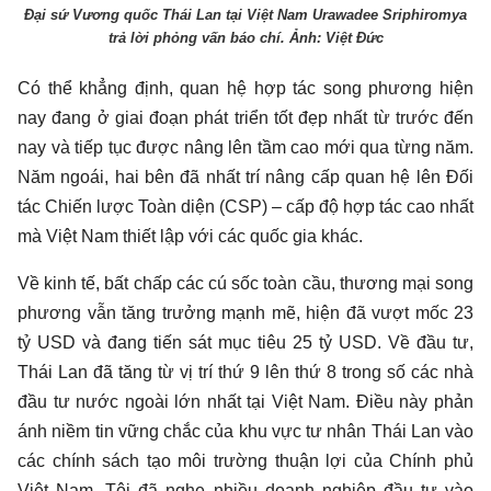
Đại sứ Vương quốc Thái Lan tại Việt Nam Urawadee Sriphiromya
trả lời phỏng vấn báo chí. Ảnh: Việt Đức
Có thể khẳng định, quan hệ hợp tác song phương hiện
nay đang ở giai đoạn phát triển tốt đẹp nhất từ trước đến
nay và tiếp tục được nâng lên tầm cao mới qua từng năm.
Năm ngoái, hai bên đã nhất trí nâng cấp quan hệ lên Đối
tác Chiến lược Toàn diện (CSP) – cấp độ hợp tác cao nhất
mà Việt Nam thiết lập với các quốc gia khác.
Về kinh tế, bất chấp các cú sốc toàn cầu, thương mại song
phương vẫn tăng trưởng mạnh mẽ, hiện đã vượt mốc 23
tỷ USD và đang tiến sát mục tiêu 25 tỷ USD. Về đầu tư,
Thái Lan đã tăng từ vị trí thứ 9 lên thứ 8 trong số các nhà
đầu tư nước ngoài lớn nhất tại Việt Nam. Điều này phản
ánh niềm tin vững chắc của khu vực tư nhân Thái Lan vào
các chính sách tạo môi trường thuận lợi của Chính phủ
Việt Nam. Tôi đã nghe nhiều doanh nghiệp đầu tư vào