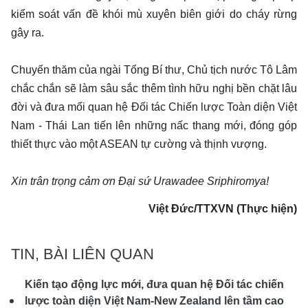
kiểm soát vấn đề khói mù xuyên biên giới do cháy rừng
gây ra.
Chuyến thăm của ngài Tổng Bí thư, Chủ tịch nước Tô Lâm
chắc chắn sẽ làm sâu sắc thêm tình hữu nghị bền chặt lâu
đời và đưa mối quan hệ Đối tác Chiến lược Toàn diện Việt
Nam - Thái Lan tiến lên những nấc thang mới, đóng góp
thiết thực vào một ASEAN tự cường và thịnh vượng.
Xin trân trọng cảm ơn Đại sứ Urawadee Sriphiromya!
Việt Đức/TTXVN (Thực hiện)
TIN, BÀI LIÊN QUAN
Kiến tạo động lực mới, đưa quan hệ Đối tác chiến
lược toàn diện Việt Nam-New Zealand lên tầm cao