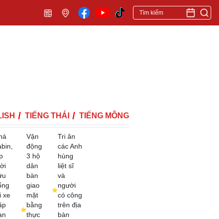
ISH
TIẾNG THÁI
TIẾNG MÔNG
há
Vận
Tri ân
abin,
động
các Anh
p
3 hộ
hùng
ời
dân
liệt sĩ
ứu
bàn
và
ống
giao
người
i xe
mặt
có công
ặp
bằng
trên địa
ạn
thực
bàn