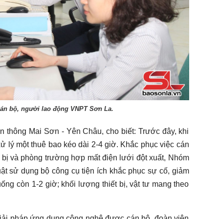
cán bộ, người lao động VNPT Sơn La.
thông Mai Sơn - Yên Châu, cho biết: Trước đây, khi
ử lý một thuê bao kéo dài 2-4 giờ. Khắc phục việc cán
t bị và phòng trường hợp mất điện lưới đột xuất, Nhóm
uật sử dụng bộ công cụ tiện ích khắc phục sự cố, giảm
ống còn 1-2 giờ; khối lượng thiết bị, vật tư mang theo
 giải pháp ứng dụng công nghệ được cán bộ, đoàn viên