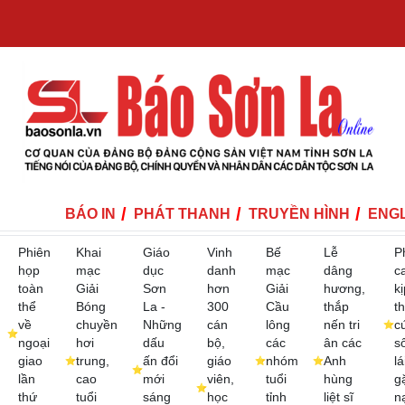
BÁO IN
PHÁT THANH
TRUYỀN HÌNH
ENGL
Phiên
Khai
Giáo
Vinh
Bế
Lễ
P
họp
mạc
dục
danh
mạc
dâng
c
toàn
Giải
Sơn
hơn
Giải
hương,
kị
thể
Bóng
La -
300
Cầu
thắp
th
về
chuyền
Những
cán
lông
nến tri
c
ngoại
hơi
dấu
bộ,
các
ân các
s
giao
trung,
ấn đổi
giáo
nhóm
Anh
lá
lần
cao
mới
viên,
tuổi
hùng
g
thứ
tuổi
sáng
học
tỉnh
liệt sĩ
n