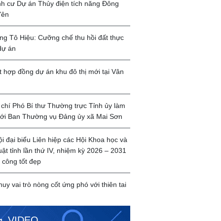
ịnh cư Dự án Thủy điện tích năng Đông
Yên
g Tô Hiệu: Cưỡng chế thu hồi đất thực
dự án
t hợp đồng dự án khu đô thị mới tại Vân
chí Phó Bí thư Thường trực Tỉnh ủy làm
với Ban Thường vụ Đảng ủy xã Mai Sơn
ội đại biểu Liên hiệp các Hội Khoa học và
uật tỉnh lần thứ IV, nhiệm kỳ 2026 – 2031
 công tốt đẹp
huy vai trò nòng cốt ứng phó với thiên tai
VIDEO