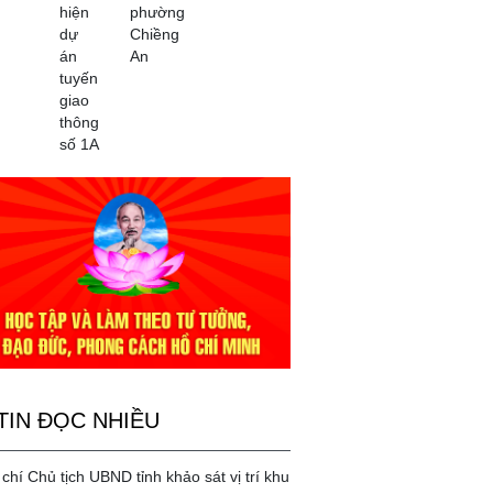
hiện
phường
dự
Chiềng
án
An
tuyến
giao
thông
số 1A
TIN ĐỌC NHIỀU
chí Chủ tịch UBND tỉnh khảo sát vị trí khu