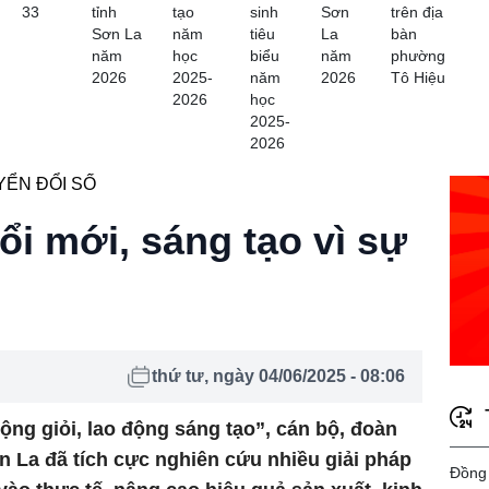
33
tỉnh
tạo
sinh
Sơn
trên địa
Sơn La
năm
tiêu
La
bàn
năm
học
biểu
năm
phường
2026
2025-
năm
2026
Tô Hiệu
2026
học
2025-
2026
ỂN ĐỔI SỐ
i mới, sáng tạo vì sự
thứ tư, ngày 04/06/2025 - 08:06
ng giỏi, lao động sáng tạo”, cán bộ, đoàn
 La đã tích cực nghiên cứu nhiều giải pháp
Đồng 