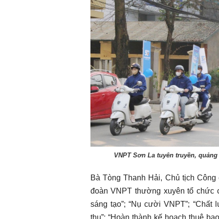
VNPT Sơn La tuyên truyền, quảng
Bà Tòng Thanh Hải, Chủ tịch Công
đoàn VNPT thường xuyên tổ chức các
sáng tạo”; “Nụ cười VNPT”; “Chất
thu”; “Hoàn thành kế hoạch thuê bao”