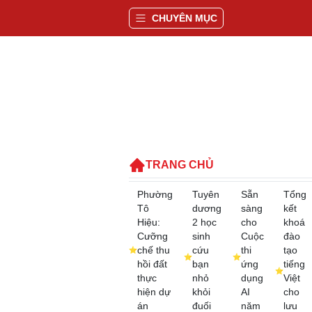
CHUYÊN MỤC
TRANG CHỦ
Phường
Tuyên
Sẵn
Tổng
Tô
dương
sàng
kết
Hiệu:
2 học
cho
khoá
Cưỡng
sinh
Cuộc
đào
chế thu
cứu
thi
tạo
hồi đất
bạn
ứng
tiếng
thực
nhỏ
dụng
Việt
hiện dự
khỏi
AI
cho
án
đuối
năm
lưu