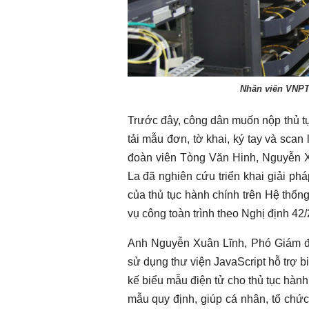
Chào ngày mới 1/8/2026
Chào ngày mới 
Nhân viên VNPT
Trước đây, công dân muốn nộp thủ tụ
tải mẫu đơn, tờ khai, ký tay và scan
đoàn viên Tòng Văn Hinh, Nguyễn 
La đã nghiên cứu triển khai giải ph
của thủ tục hành chính trên Hệ thốn
vụ công toàn trình theo Nghị định 4
Anh Nguyễn Xuân Lĩnh, Phó Giám đốc
sử dụng thư viện JavaScript hỗ trợ b
kế biểu mẫu điện tử cho thủ tục hành
mẫu quy định, giúp cá nhân, tổ chứ