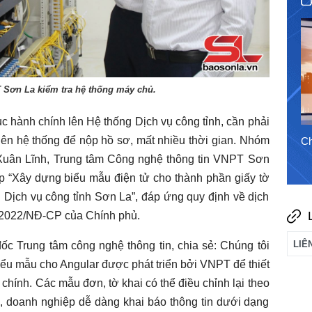
31/7/2026
 Sơn La kiểm tra hệ thống máy chủ.
c hành chính lên Hệ thống Dịch vụ công tỉnh, cần phải
 lên hệ thống để nộp hồ sơ, mất nhiều thời gian. Nhóm
Chào ngày mới 6/8/2026
Ch
Xuân Lĩnh, Trung tâm Công nghệ thông tin VNPT Sơn
áp “Xây dựng biểu mẫu điện tử cho thành phần giấy tờ
g Dịch vụ công tỉnh Sơn La”, đáp ứng quy định về dịch
2/2022/NĐ-CP của Chính phủ.
 Trung tâm công nghệ thông tin, chia sẻ: Chúng tôi
iểu mẫu cho Angular được phát triển bởi VNPT để thiết
 chính. Các mẫu đơn, tờ khai có thể điều chỉnh lại theo
c, doanh nghiệp dễ dàng khai báo thông tin dưới dạng