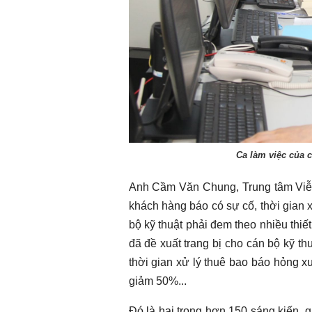
Ca làm việc của 
Anh Cầm Văn Chung, Trung tâm Viễn 
khách hàng báo có sự cố, thời gian x
bộ kỹ thuật phải đem theo nhiều thiế
đã đề xuất trang bị cho cán bộ kỹ th
thời gian xử lý thuê bao báo hỏng xu
giảm 50%...
Đó là hai trong hơn 150 sáng kiến,