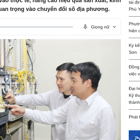
o thực tế, nâng cao hiệu quả sản xuất, kinh
tái đ
uan trọng vào chuyển đổi số địa phương.
Phù 
Phườn
Giọng nữ
hiện 
Ký kế
Sơn
Đồng 
việc 
Đại h
Kỹ th
thành
Phát 