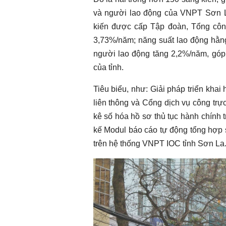
và người lao động của VNPT Sơn La
kiến được cấp Tập đoàn, Tổng côn
3,73%/năm; năng suất lao động hằn
người lao động tăng 2,2%/năm, góp 
của tỉnh.
Tiêu biểu, như: Giải pháp triển khai
liên thông và Cổng dịch vụ công trự
kê số hóa hồ sơ thủ tục hành chính t
kế Modul báo cáo tự động tổng hợp s
trên hệ thống VNPT IOC tỉnh Sơn La.