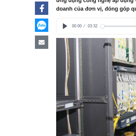
ứng dụng công nghệ áp dụng và
doanh của đơn vị, đóng góp q
00:00
03:32
Play