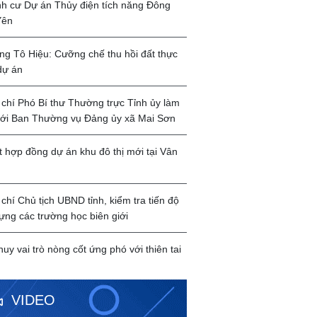
ịnh cư Dự án Thủy điện tích năng Đông
Yên
g Tô Hiệu: Cưỡng chế thu hồi đất thực
dự án
chí Phó Bí thư Thường trực Tỉnh ủy làm
với Ban Thường vụ Đảng ủy xã Mai Sơn
t hợp đồng dự án khu đô thị mới tại Vân
chí Chủ tịch UBND tỉnh, kiểm tra tiến độ
ựng các trường học biên giới
huy vai trò nòng cốt ứng phó với thiên tai
VIDEO