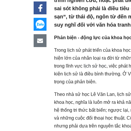
trình nghiên cứu, hoặc phát bi
sai sót không phải là điều tiê
sạn”, từ thái độ, ngôn từ đến 
suy nghĩ đối với văn hóa tranh
Phản biện - động lực của khoa họ
Trong lịch sử phát triển của khoa học
hiện lớn của nhân loại ra đời từ nhữ
trong lĩnh vực
lịch sử học
, việc phát 
kiện lịch sử là điều bình thường. Ở
trọng của phản biện.
Theo nhà sử học Lê Văn Lan, lịch sử 
khoa học, nghĩa là luôn mở ra khả nă
hệ thống tri thức bất biến; ngược l
và những cuộc đối thoại học thuật. Cũ
nhưng phải dựa trên nguyên tắc khoa