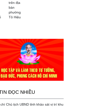
trên địa
bàn
phường
6
Tô Hiệu
TIN ĐỌC NHIỀU
chí Chủ tịch UBND tỉnh khảo sát vị trí khu