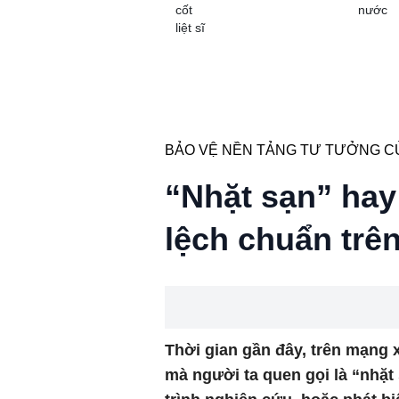
cốt
nước
liệt sĩ
BẢO VỆ NỀN TẢNG TƯ TƯỞNG C
“Nhặt sạn” hay
lệch chuẩn trê
Thời gian gần đây, trên mạng 
mà người ta quen gọi là “nhặt s