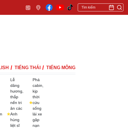
ISH
TIẾNG THÁI
TIẾNG MÔNG
Lễ
Phá
dâng
cabin,
hương,
kịp
thắp
thời
nến tri
cứu
ân các
sống
m
Anh
lái xe
hùng
gặp
liệt sĩ
nạn