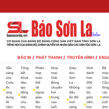
BÁO IN
PHÁT THANH
TRUYỀN HÌNH
ENGL
Sẵn
Tổng
Phiên
Khai
Giáo
Vinh
Bế
sàng
kết
họp
mạc
dục
danh
mạc
cho
khoá
toàn
Giải
Sơn
hơn
Giải
Cuộc
đào
thể
Bóng
La -
300
Cầu
thi
tạo
về
chuyền
Những
cán
lông
ứng
tiếng
ngoại
hơi
dấu
bộ,
các
dụng
Việt
giao
trung,
ấn đổi
giáo
nhó
AI
cho
lần
cao
mới
viên,
tuổi
năm
lưu
thứ
tuổi
sáng
học
tỉnh