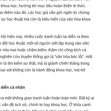
khoa học; hướng tới mục tiêu hoàn thiện tri thức.
an điểm nào đó, các học giả vẫn giữ ngôn từ chừng
 sự học thuật mà còn là biểu hiện của văn hóa khoa
 hội
hiện nay, nhiều cuộc tranh luận lại diễn ra theo
 đổi học thuật, một số người viết tập trung vào việc
từ mỉa mai hoặc châm biếm, thậm chí công kích cá
hiên cứu truyền thông gọi là “văn hóa bóc lỗi”, một
 là tìm kiếm sự thật, mà là giành chiến thắng trong
n sai sót không còn là hành động khoa học, mà trở
 diễn cá nhân
 ra một không gian tranh luận hoàn toàn mới. Bất kỳ ai
 vấn đề lịch sử, chính trị hay khoa học. Ở khía cạnh