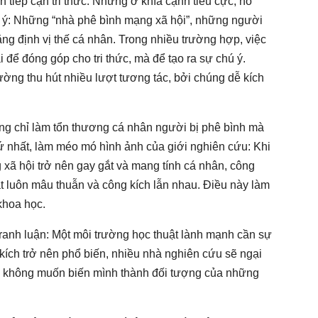
 tiếp cận tri thức. Nhưng ở khía cạnh tiêu cực, nó
ú ý: Những “nhà phê bình mạng xã hội”, những người
ng định vị thế cá nhân. Trong nhiều trường hợp, việc
 để đóng góp cho tri thức, mà để tạo ra sự chú ý.
hường thu hút nhiều lượt tương tác, bởi chúng dễ kích
ng chỉ làm tổn thương cá nhân người bị phê bình mà
ứ nhất, làm méo mó hình ảnh của giới nghiên cứu: Khi
g xã hội trở nên gay gắt và mang tính cá nhân, công
t luôn mâu thuẫn và công kích lẫn nhau. Điều này làm
khoa học.
ranh luận: Một môi trường học thuật lành mạnh cần sự
 kích trở nên phổ biến, nhiều nhà nghiên cứu sẽ ngại
họ không muốn biến mình thành đối tượng của những