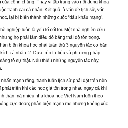
của công chúng: Thay vì tập trung vào nội dung khoa
ộc tranh cãi cá nhân. Kết quả là vấn đề lịch sử, vốn
học, lại bị biến thành những cuộc “đấu khẩu mạng”.
ề nghiệp luôn là yếu tố cốt lõi. Một nhà nghiên cứu
 nhưng họ phải làm điều đó bằng thái độ tôn trọng.
hản biện khoa học phải tuân thủ 3 nguyên tắc cơ bản:
kích cá nhân. 2. Dựa trên tư liệu và phương pháp
sáng tỏ sự thật. Nếu thiếu những nguyên tắc này,
.
ấn mạnh rằng, tranh luận lịch sử phải đặt trên nền
phát triển khi các học giả tôn trọng nhau ngay cả khi
inh thần mà nhiều nhà khoa học Việt Nam luôn theo
không cực đoan; phản biện mạnh mẽ nhưng không xúc