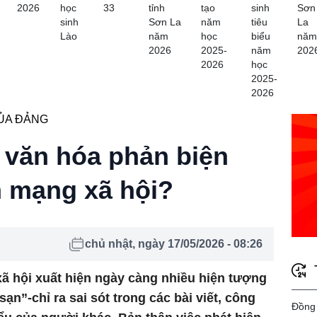
2026
học
33
tỉnh
tạo
sinh
Sơn
sinh
Sơn La
năm
tiêu
La
Lào
năm
học
biểu
năm
2026
2025-
năm
202
2026
học
2025-
2026
ỦA ĐẢNG
 văn hóa phản biện
n mạng xã hội?
chủ nhật, ngày 17/05/2026 - 08:26
xã hội xuất hiện ngày càng nhiều hiện tượng
ạn”-chỉ ra sai sót trong các bài viết, công
Đồng 