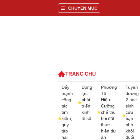
CHUYÊN MỤC
TRANG CHỦ
Đẩy
Động
Phường
Tuyên
mạnh
lực
Tô
dương
công
phát
Hiệu:
2 học
tác
triển
Cưỡng
sinh
tìm
kinh
chế thu
cứu
kiếm,
tế số
hồi đất
bạn
quy
thực
nhỏ
tập
hiện dự
khỏi
hài
án
đuối