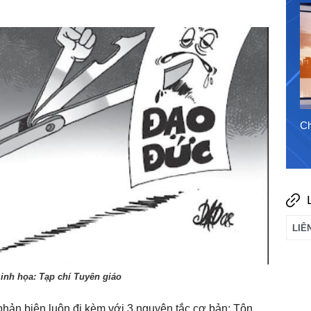
31/7/2026
Chào ngày mới 6/8/2026
Ch
inh họa: Tạp chí Tuyên giáo
phản biện luôn đi kèm với 3 nguyên tắc cơ bản: Tôn