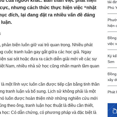
ểu của người khác. Bản thân việc phát hiện
tái đ
u cực, nhưng cách thức thực hiện việc “nhặt
Phù 
mục đích, lại đang đặt ra nhiều vấn đề đáng
Phườn
 luận.
hiện 
c
Đồng 
việc 
, phản biện luôn giữ vai trò quan trọng. Nhiều phát
ng cuộc tranh luận gay gắt giữa các học giả. Ngay
Ký kế
hiện sai sót hoặc đưa ra cách diễn giải mới về các sự
Sơn
 Việt Nam, nhiều nhà sử học cũng nhấn mạnh tầm quan
Đồng 
xây d
là một lĩnh vực luôn cần được tiếp cận bằng tinh thần
ng tranh luận và bổ sung. Lịch sử không phải là một
Phát 
ại, nó luôn được hoàn thiện nhờ những nghiên cứu mới
ng theo ông, tranh luận học thuật là điều cần thiết,
 học: Có dẫn chứng, có phương pháp và đặc biệt là