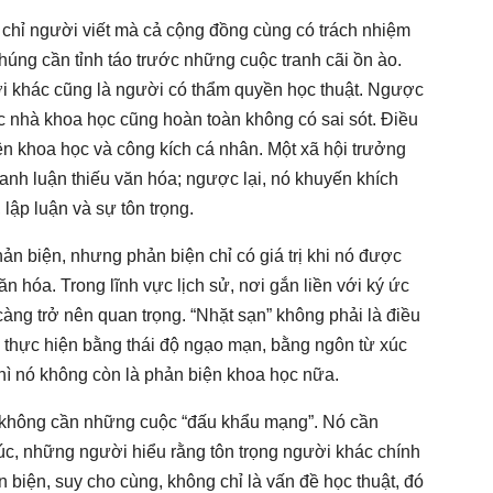
chỉ người viết mà cả cộng đồng cùng có trách nhiệm
húng cần tỉnh táo trước những cuộc tranh cãi ồn ào.
ười khác cũng là người có thẩm quyền học thuật. Ngược
ác nhà khoa học cũng hoàn toàn không có sai sót. Điều
ện khoa học và công kích cá nhân. Một xã hội trưởng
anh luận thiếu văn hóa; ngược lại, nó khuyến khích
 lập luận và sự tôn trọng.
hản biện, nhưng phản biện chỉ có giá trị khi nó được
n hóa. Trong lĩnh vực lịch sử, nơi gắn liền với ký ức
càng trở nên quan trọng. “Nhặt sạn” không phải là điều
 thực hiện bằng thái độ ngạo mạn, bằng ngôn từ xúc
ì nó không còn là phản biện khoa học nữa.
 không cần những cuộc “đấu khẩu mạng”. Nó cần
c, những người hiểu rằng tôn trọng người khác chính
n biện, suy cho cùng, không chỉ là vấn đề học thuật, đó