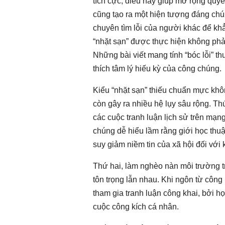
tích cực, điều này giúp mở rộng quyền
cũng tạo ra một hiện tượng đáng ch
chuyên tìm lỗi của người khác để khẳ
“nhặt sạn” được thực hiện không phải
Những bài viết mang tính “bóc lỗi” t
thích tâm lý hiếu kỳ của công chúng.
Kiểu “nhặt sạn” thiếu chuẩn mực khô
còn gây ra nhiều hệ lụy sâu rộng. Th
các cuộc tranh luận lịch sử trên mạn
chúng dễ hiểu lầm rằng giới học thuậ
suy giảm niềm tin của xã hội đối với 
Thứ hai, làm nghèo nàn môi trường t
tôn trọng lẫn nhau. Khi ngôn từ công
tham gia tranh luận công khai, bởi 
cuộc công kích cá nhân.