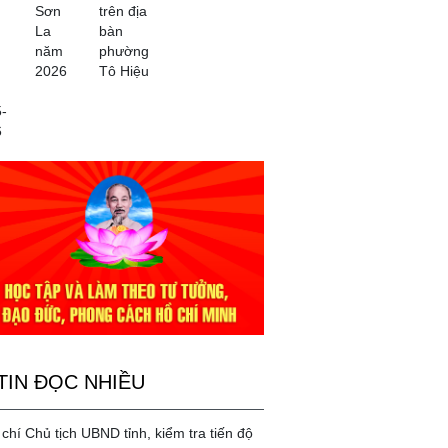
Sơn
trên địa
La
bàn
năm
phường
2026
Tô Hiệu
-
6
TIN ĐỌC NHIỀU
chí Chủ tịch UBND tỉnh, kiểm tra tiến độ