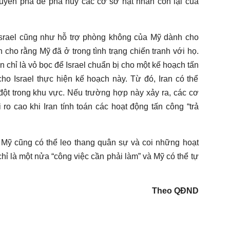
xuyên phá để phá hủy các cơ sở hạt nhân còn lại của
srael cũng như hỗ trợ phòng không của Mỹ dành cho
n cho rằng Mỹ đã ở trong tình trạng chiến tranh với họ.
chỉ là vỏ bọc để Israel chuẩn bị cho một kế hoạch tấn
o Israel thực hiện kế hoạch này. Từ đó, Iran có thể
t trong khu vực. Nếu trường hợp này xảy ra, các cơ
ro cao khi Iran tính toán các hoạt động tấn công “trả
, Mỹ cũng có thể leo thang quân sự và coi những hoạt
ỉ là một nửa “công việc cần phải làm” và Mỹ có thể tự
Theo QĐND