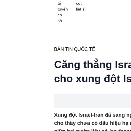
tế
cốt
tuyến
liệt sĩ
cơ
sở
BẢN TIN QUỐC TẾ
Căng thẳng Isra
cho xung đột Is
Xung đột Israel-Iran đã sang n
cho thấy chưa có dấu hiệu hạ n