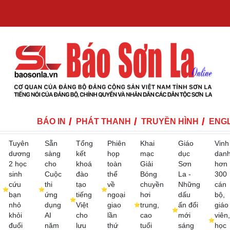
BÁO IN
PHÁT THANH
TRUYỀN HÌNH
ENGL
Tuyên
Sẵn
Tổng
Phiên
Khai
Giáo
Vinh
dương
sàng
kết
họp
mạc
dục
dan
2 học
cho
khoá
toàn
Giải
Sơn
hơn
sinh
Cuộc
đào
thể
Bóng
La -
300
cứu
thi
tạo
về
chuyền
Những
cán
bạn
ứng
tiếng
ngoại
hơi
dấu
bộ,
nhỏ
dụng
Việt
giao
trung,
ấn đổi
giáo
khỏi
AI
cho
lần
cao
mới
viên,
đuối
năm
lưu
thứ
tuổi
sáng
học