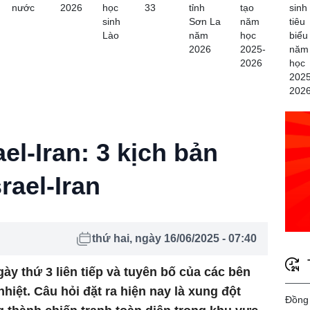
nước
2026
học
33
tỉnh
tạo
sinh
sinh
Sơn La
năm
tiêu
Lào
năm
học
biểu
2026
2025-
năm
2026
học
2025
202
el-Iran: 3 kịch bản
rael-Iran
thứ hai, ngày 16/06/2025 - 07:40
gày thứ 3 liên tiếp và tuyên bố của các bên
hiệt. Câu hỏi đặt ra hiện nay là xung đột
Đồng 