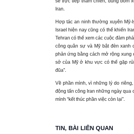
sẽ trực tiếp tham chiến, dùng bom 
Iran.
Hợp tác an ninh thường xuyên Mỹ-I
Israel hiện nay cũng có thể khiến Ira
Tehran có thể xem các cuộc đàm phán 
công quân sự và Mỹ bật đèn xanh ch
phản ứng bằng cách mở rộng xung độ
sở của Mỹ ở khu vực có thể gặp rủi 
đũa”.
Về phần mình, vì những lý do riêng
động tấn công Iran những ngày qua ch
mình “kết thúc phần việc còn lại”.
TIN, BÀI LIÊN QUAN