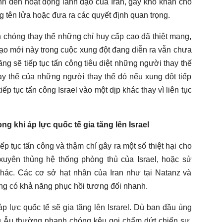
nh đến hoạt động lãnh đạo của Iran, gây khó khăn cho
g tên lửa hoặc đưa ra các quyết định quan trọng.
 chóng thay thế những chỉ huy cấp cao đã thiệt mạng,
đạo mới này trong cuộc xung đột đang diễn ra vẫn chưa
năng sẽ tiếp tục tấn công tiêu diệt những người thay thế
y thế của những người thay thế đó nếu xung đột tiếp
tiếp tục tấn công Israel vào một dịp khác thay vì liên tục
rong khi
áp lực quốc tế
gia
tăng
lên Israel
iếp tục tấn công và thậm chí gây ra một số thiệt hại cho
, xuyên thủng hệ thống phòng thủ của Israel, hoặc sử
hác. Các cơ sở hạt nhân của Iran như tại Natanz và
ng có khả năng phục hồi tương đối nhanh.
áp lực quốc tế sẽ gia tăng lên Israrel. Dù ban đầu ủng
u Âu thường nhanh chóng kêu gọi chấm dứt chiến sự.