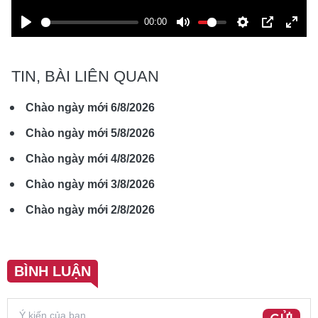
00:00
Play
Mute
Settings
PIP
Ente
fulls
TIN, BÀI LIÊN QUAN
Chào ngày mới 6/8/2026
Chào ngày mới 5/8/2026
Chào ngày mới 4/8/2026
Chào ngày mới 3/8/2026
Chào ngày mới 2/8/2026
BÌNH LUẬN