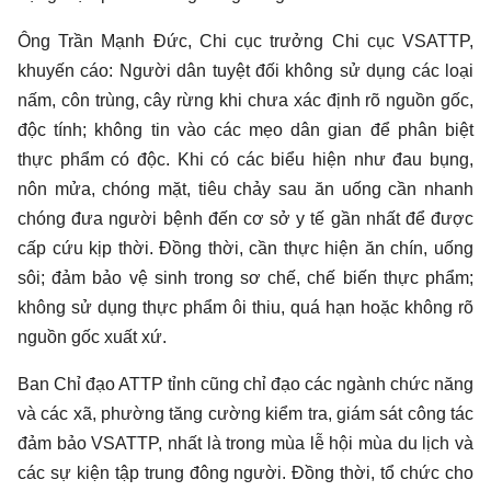
Ông Trần Mạnh Đức, Chi cục trưởng Chi cục VSATTP,
khuyến cáo: Người dân tuyệt đối không sử dụng các loại
nấm, côn trùng, cây rừng khi chưa xác định rõ nguồn gốc,
độc tính; không tin vào các mẹo dân gian để phân biệt
thực phẩm có độc. Khi có các biểu hiện như đau bụng,
nôn mửa, chóng mặt, tiêu chảy sau ăn uống cần nhanh
chóng đưa người bệnh đến cơ sở y tế gần nhất để được
cấp cứu kịp thời. Đồng thời, cần thực hiện ăn chín, uống
sôi; đảm bảo vệ sinh trong sơ chế, chế biến thực phẩm;
không sử dụng thực phẩm ôi thiu, quá hạn hoặc không rõ
nguồn gốc xuất xứ.
Ban Chỉ đạo ATTP tỉnh cũng chỉ đạo các ngành chức năng
và các xã, phường tăng cường kiểm tra, giám sát công tác
đảm bảo VSATTP, nhất là trong mùa lễ hội mùa du lịch và
các sự kiện tập trung đông người. Đồng thời, tổ chức cho