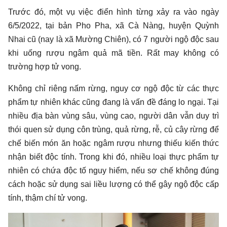
Trước đó, một vụ việc điển hình từng xảy ra vào ngày
6/5/2022, tại bản Pho Pha, xã Cà Nàng, huyện Quỳnh
Nhai cũ (nay là xã Mường Chiên), có 7 người ngộ độc sau
khi uống rượu ngâm quả mã tiền. Rất may không có
trường hợp tử vong.
Không chỉ riêng nấm rừng, nguy cơ ngộ độc từ các thực
phẩm tự nhiên khác cũng đang là vấn đề đáng lo ngại. Tại
nhiều địa bàn vùng sâu, vùng cao, người dân vẫn duy trì
thói quen sử dụng côn trùng, quả rừng, rễ, củ cây rừng để
chế biến món ăn hoặc ngâm rượu nhưng thiếu kiến thức
nhận biết độc tính. Trong khi đó, nhiều loại thực phẩm tự
nhiên có chứa độc tố nguy hiểm, nếu sơ chế không đúng
cách hoặc sử dụng sai liều lượng có thể gây ngộ độc cấp
tính, thậm chí tử vong.