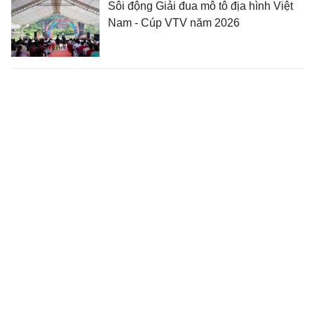
Sôi động Giải đua mô tô địa hình Việt
Nam - Cúp VTV năm 2026
Sôi nổi Ngày hội “Toàn dân bảo vệ an
ninh Tổ quốc” phường Chiềng Cơi
năm 2026
XEM THÊM
© Bản quyền thuộc về Báo và phát thanh, truyền hình Sơn La
Giấy phép số: 723/GP-BTTTT do Bộ Thông tin - Truyền thông.
Cấp ngày 08 tháng 11 năm 2021.