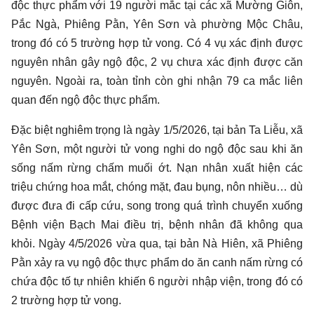
độc thực phẩm với 19 người mắc tại các xã Mường Giôn,
Pắc Ngà, Phiêng Pằn, Yên Sơn và phường Mộc Châu,
trong đó có 5 trường hợp tử vong. Có 4 vụ xác định được
nguyên nhân gây ngộ độc, 2 vụ chưa xác định được căn
nguyên. Ngoài ra, toàn tỉnh còn ghi nhận 79 ca mắc liên
quan đến ngộ độc thực phẩm.
Đặc biệt nghiêm trọng là ngày 1/5/2026, tại bản Ta Liễu, xã
Yên Sơn, một người tử vong nghi do ngộ độc sau khi ăn
sống nấm rừng chấm muối ớt. Nạn nhân xuất hiện các
triệu chứng hoa mắt, chóng mặt, đau bụng, nôn nhiều… dù
được đưa đi cấp cứu, song trong quá trình chuyển xuống
Bệnh viện Bạch Mai điều trị, bệnh nhân đã không qua
khỏi. Ngày 4/5/2026 vừa qua, tại bản Nà Hiên, xã Phiêng
Pằn xảy ra vụ ngộ độc thực phẩm do ăn canh nấm rừng có
chứa độc tố tự nhiên khiến 6 người nhập viện, trong đó có
2 trường hợp tử vong.