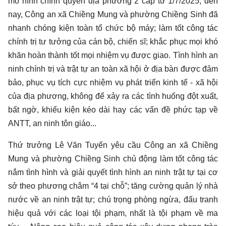
mô hình chính quyền địa phương 2 cấp từ 1/7/2025, đến
nay, Công an xã Chiềng Mung và phường Chiềng Sinh đã
nhanh chóng kiện toàn tổ chức bộ máy; làm tốt công tác
chính trị tư tưởng của cán bộ, chiến sĩ; khắc phục mọi khó
khăn hoàn thành tốt mọi nhiệm vụ được giao. Tình hình an
ninh chính trị và trật tự an toàn xã hội ở địa bàn được đảm
bảo, phục vụ tích cực nhiệm vụ phát triển kinh tế - xã hội
của địa phương, không để xảy ra các tình huống đột xuất,
bất ngờ, khiếu kiện kéo dài hay các vấn đề phức tạp về
ANTT, an ninh tôn giáo...
Thứ trưởng Lê Văn Tuyến yêu cầu Công an xã Chiềng
Mung và phường Chiềng Sinh chủ động làm tốt công tác
nắm tình hình và giải quyết tình hình an ninh trật tự tại cơ
sở theo phương châm “4 tại chỗ”; tăng cường quản lý nhà
nước về an ninh trật tự; chú trọng phòng ngừa, đấu tranh
hiệu quả với các loại tội phạm, nhất là tội phạm về ma