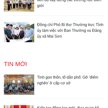
giới
Đồng chí Phó Bí thư Thường trực Tỉnh
ủy làm việc với Ban Thường vụ Đảng
ủy xã Mai Sơn
TIN MỚI
Tinh gọn thôn, tổ dân phố: Gỡ 'điểm
nghẽn' ở cấp cơ sở
Kiến tạo động lực mới, đưa quan hệ