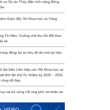
ịnh cư Dự án Thủy điện tích năng Đông
Yên
iệm Giám đốc Sở Khoa học và Công
g Tô Hiệu: Cưỡng chế thu hồi đất thực
dự án
t hợp đồng dự án khu đô thị mới tại Vân
ội đại biểu Liên hiệp các Hội Khoa học và
uật tỉnh lần thứ IV, nhiệm kỳ 2026 – 2031
 công tốt đẹp
huy vai trò nòng cốt ứng phó với thiên tai
VIDEO