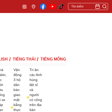
ISH
TIẾNG THÁI
TIẾNG MÔNG
há
Vận
Tri ân
abin,
động
các Anh
p
3 hộ
hùng
ời
dân
liệt sĩ
ứu
bàn
và
ống
giao
người
i xe
mặt
có công
ặp
bằng
trên địa
ạn
thực
bàn