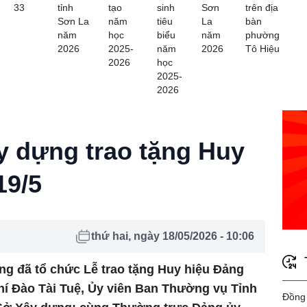
33
tỉnh
tạo
sinh
Sơn
trên địa
Sơn La
năm
tiêu
La
bàn
năm
học
biểu
năm
phường
2026
2025-
năm
2026
Tô Hiệu
2026
học
2025-
2026
 dựng trao tặng Huy
19/5
thứ hai, ngày 18/05/2026 - 10:06
ng đã tổ chức Lễ trao tặng Huy hiệu Đảng
chí Đào Tài Tuệ, Ủy viên Ban Thường vụ Tỉnh
Đồng 