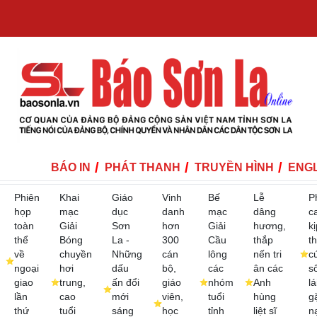
BÁO IN
PHÁT THANH
TRUYỀN HÌNH
ENGL
Phiên
Khai
Giáo
Vinh
Bế
Lễ
P
họp
mạc
dục
danh
mạc
dâng
c
toàn
Giải
Sơn
hơn
Giải
hương,
kị
thể
Bóng
La -
300
Cầu
thắp
th
về
chuyền
Những
cán
lông
nến tri
c
ngoại
hơi
dấu
bộ,
các
ân các
s
giao
trung,
ấn đổi
giáo
nhóm
Anh
lá
lần
cao
mới
viên,
tuổi
hùng
g
thứ
tuổi
sáng
học
tỉnh
liệt sĩ
n