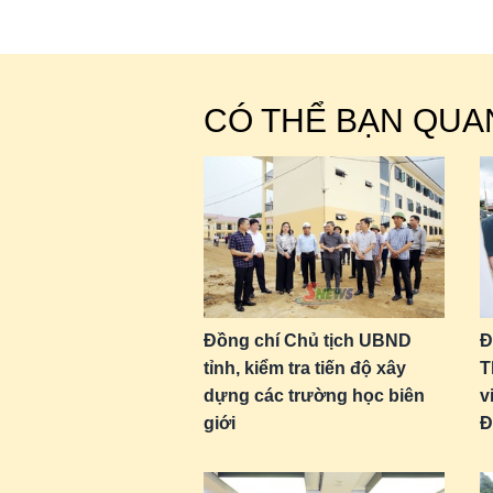
CÓ THỂ BẠN QUA
Đồng chí Chủ tịch UBND
Đ
tỉnh, kiểm tra tiến độ xây
T
dựng các trường học biên
v
giới
Đ