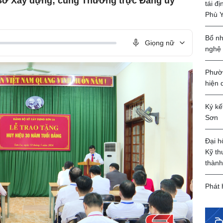
 Sở Xây dựng; cùng Thường trực Đảng ủy
tái đ
Phù 
Bổ nh
Giọng nữ
nghệ
Phườn
hiện 
Ký kế
Sơn
Đại h
Kỹ th
thành
Phát 