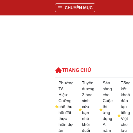
CHUYÊN MỤC
TRANG CHỦ
Phường
Tuyên
Sẵn
Tổng
Tô
dương
sàng
kết
Hiệu:
2 học
cho
khoá
Cưỡng
sinh
Cuộc
đào
chế thu
cứu
thi
tạo
hồi đất
bạn
ứng
tiếng
thực
nhỏ
dụng
Việt
hiện dự
khỏi
AI
cho
án
đuối
năm
lưu