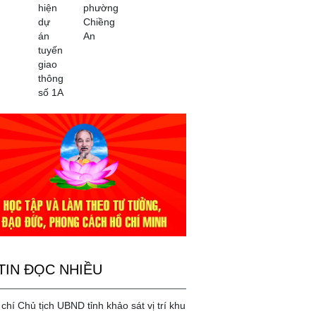
hiện
phường
dự
Chiềng
án
An
tuyến
giao
thông
số 1A
TIN ĐỌC NHIỀU
chí Chủ tịch UBND tỉnh khảo sát vị trí khu