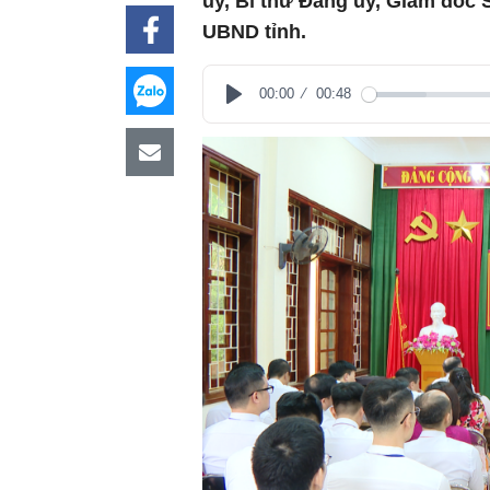
ủy, Bí thư Đảng ủy, Giám đốc
UBND tỉnh.
00:00
00:48
Play