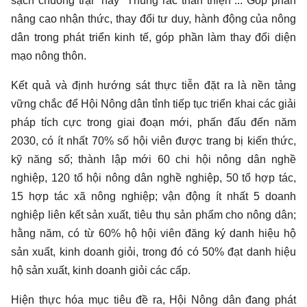
sạch chuồng trại” hay “Thùng rác thân thiện”... Góp phần
nâng cao nhận thức, thay đổi tư duy, hành động của nông
dân trong phát triển kinh tế, góp phần làm thay đổi diện
mạo nông thôn.
Kết quả và định hướng sát thực tiễn đặt ra là nền tảng
vững chắc để Hội Nông dân tỉnh tiếp tục triển khai các giải
pháp tích cực trong giai đoạn mới, phấn đấu đến năm
2030, có ít nhất 70% số hội viên được trang bị kiến thức,
kỹ năng số; thành lập mới 60 chi hội nông dân nghề
nghiệp, 120 tổ hội nông dân nghề nghiệp, 50 tổ hợp tác,
15 hợp tác xã nông nghiệp; vận động ít nhất 5 doanh
nghiệp liên kết sản xuất, tiêu thụ sản phẩm cho nông dân;
hằng năm, có từ 60% hộ hội viên đăng ký danh hiệu hộ
sản xuất, kinh doanh giỏi, trong đó có 50% đạt danh hiệu
hộ sản xuất, kinh doanh giỏi các cấp.
Hiện thực hóa mục tiêu đề ra, Hội Nông dân đang phát