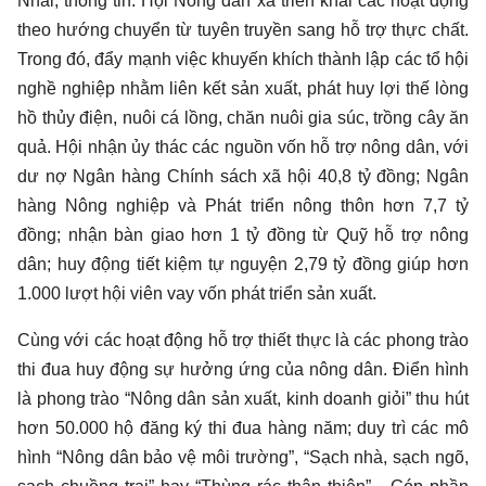
Nhai, thông tin: Hội Nông dân xã triển khai các hoạt động
theo hướng chuyển từ tuyên truyền sang hỗ trợ thực chất.
Trong đó, đẩy mạnh việc khuyến khích thành lập các tổ hội
nghề nghiệp nhằm liên kết sản xuất, phát huy lợi thế lòng
hồ thủy điện, nuôi cá lồng, chăn nuôi gia súc, trồng cây ăn
quả. Hội nhận ủy thác các nguồn vốn hỗ trợ nông dân, với
dư nợ Ngân hàng Chính sách xã hội 40,8 tỷ đồng; Ngân
hàng Nông nghiệp và Phát triển nông thôn hơn 7,7 tỷ
đồng; nhận bàn giao hơn 1 tỷ đồng từ Quỹ hỗ trợ nông
dân; huy động tiết kiệm tự nguyện 2,79 tỷ đồng giúp hơn
1.000 lượt hội viên vay vốn phát triển sản xuất.
Cùng với các hoạt động hỗ trợ thiết thực là các phong trào
thi đua huy động sự hưởng ứng của nông dân. Điển hình
là phong trào “Nông dân sản xuất, kinh doanh giỏi” thu hút
hơn 50.000 hộ đăng ký thi đua hàng năm; duy trì các mô
hình “Nông dân bảo vệ môi trường”, “Sạch nhà, sạch ngõ,