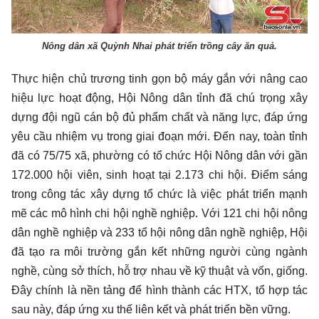
Nông dân xã Quỳnh Nhai phát triển trồng cây ăn quả.
Thực hiện chủ trương tinh gọn bộ máy gắn với nâng cao
hiệu lực hoạt động, Hội Nông dân tỉnh đã chú trọng xây
dựng đội ngũ cán bộ đủ phẩm chất và năng lực, đáp ứng
yêu cầu nhiệm vụ trong giai đoạn mới. Đến nay, toàn tỉnh
đã có 75/75 xã, phường có tổ chức Hội Nông dân với gần
172.000 hội viên, sinh hoạt tại 2.173 chi hội. Điểm sáng
trong công tác xây dựng tổ chức là việc phát triển mạnh
mẽ các mô hình chi hội nghề nghiệp. Với 121 chi hội nông
dân nghề nghiệp và 233 tổ hội nông dân nghề nghiệp, Hội
đã tạo ra môi trường gắn kết những người cùng ngành
nghề, cùng sở thích, hỗ trợ nhau về kỹ thuật và vốn, giống.
Đây chính là nền tảng để hình thành các HTX, tổ hợp tác
sau này, đáp ứng xu thế liên kết và phát triển bền vững.