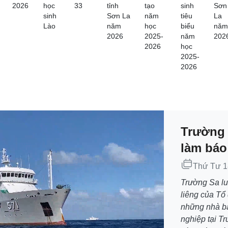
2026
học
33
tỉnh
tạo
sinh
Sơn
sinh
Sơn La
năm
tiêu
La
Lào
năm
học
biểu
năm
2026
2025-
năm
202
2026
học
2025-
2026
Trường 
làm báo
Thứ Tư
1
Trường Sa lu
liêng của Tổ
những nhà b
nghiệp tại Tr