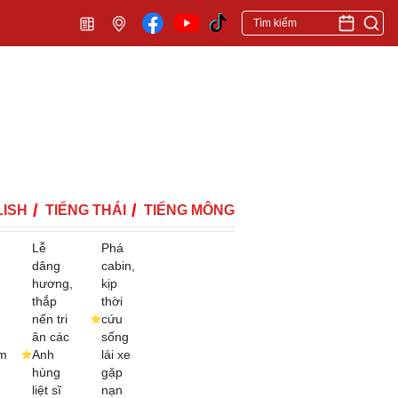
ISH
TIẾNG THÁI
TIẾNG MÔNG
Lễ
Phá
dâng
cabin,
hương,
kịp
thắp
thời
nến tri
cứu
ân các
sống
m
Anh
lái xe
hùng
gặp
liệt sĩ
nạn