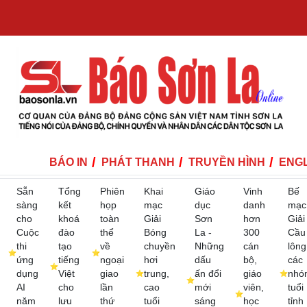
BÁO IN
PHÁT THANH
TRUYỀN HÌNH
ENGL
Sẵn
Tổng
Phiên
Khai
Giáo
Vinh
Bế
sàng
kết
họp
mạc
dục
danh
mạc
cho
khoá
toàn
Giải
Sơn
hơn
Giải
Cuộc
đào
thể
Bóng
La -
300
Cầu
thi
tạo
về
chuyền
Những
cán
lông
ứng
tiếng
ngoại
hơi
dấu
bộ,
các
dụng
Việt
giao
trung,
ấn đổi
giáo
nhó
AI
cho
lần
cao
mới
viên,
tuổi
năm
lưu
thứ
tuổi
sáng
học
tỉnh