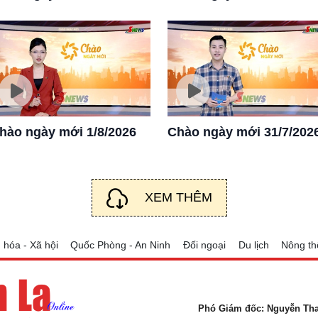
hào ngày mới 1/8/2026
Chào ngày mới 31/7/202
XEM THÊM
 hóa - Xã hội
Quốc Phòng - An Ninh
Đối ngoại
Du lịch
Nông th
Phó Giám đốc: Nguyễn Th