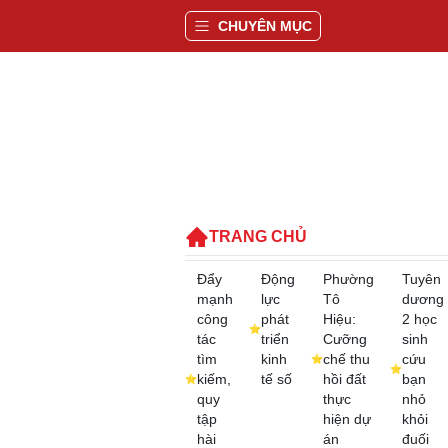
CHUYÊN MỤC
TRANG CHỦ
Đẩy
Động
Phường
Tuyên
mạnh
lực
Tô
dương
công
phát
Hiệu:
2 học
tác
triển
Cưỡng
sinh
tìm
kinh
chế thu
cứu
kiếm,
tế số
hồi đất
bạn
quy
thực
nhỏ
tập
hiện dự
khỏi
hài
án
đuối