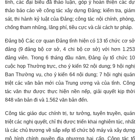
tỉnh, các đại biểu đã thảo luận, góp ý hoàn thiện các dự
thảo báo cáo về công tác xây dựng Đảng; kiểm tra, giám
sát, thi hành kỷ luật của Đảng; công tác nội chính, phòng,
chống tham nhũng, lãng phí, tiêu cực và cải cách tư pháp.
Đảng bộ Các cơ quan Đảng tỉnh hiện có 13 tổ chức cơ sở
đảng (9 đảng bộ cơ sở, 4 chi bộ cơ sở) với hơn 1.253
đảng viên. Trong 6 tháng đầu năm, Đảng ủy tổ chức 10
cuộc họp Thường trực, cho ý kiến 92 nội dung; 9 hội nghị
Ban Thường vụ, cho ý kiến 64 nội dung; 7 hội nghị quán
triệt các văn bản mới của Trung ương và của tỉnh. Công
tác văn thư được thực hiện nền nếp, giải quyết kịp thời
848 văn bản đi và 1.562 văn bản đến.
Công tác giáo dục chính trị, tư tưởng, tuyên truyền, quán
triệt các nghị quyết, chỉ thị được triển khai nghiêm túc, nhất
là các chủ trương về sắp xếp tổ chức bộ máy và xây dựng
mô hình chính quyền địa phương hai cấp. Công tác tổ