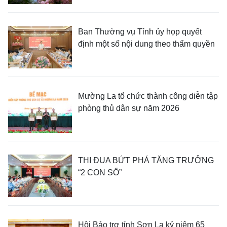
Ban Thường vụ Tỉnh ủy họp quyết
định một số nội dung theo thẩm quyền
Mường La tổ chức thành công diễn tập
phòng thủ dân sự năm 2026
THI ĐUA BỨT PHÁ TĂNG TRƯỞNG
“2 CON SỐ”
Hội Bảo trợ tỉnh Sơn La kỷ niệm 65