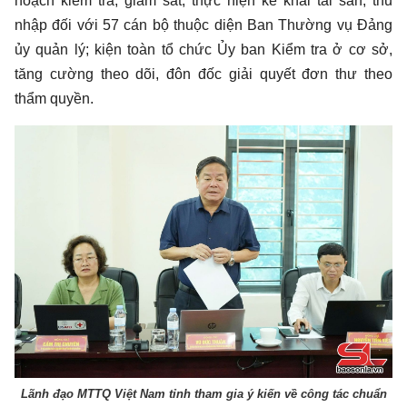
hoạch kiểm tra, giám sát; thực hiện kê khai tài sản, thu
nhập đối với 57 cán bộ thuộc diện Ban Thường vụ Đảng
ủy quản lý; kiện toàn tổ chức Ủy ban Kiểm tra ở cơ sở,
tăng cường theo dõi, đôn đốc giải quyết đơn thư theo
thẩm quyền.
Lãnh đạo MTTQ Việt Nam tỉnh tham gia ý kiến về công tác chuẩn