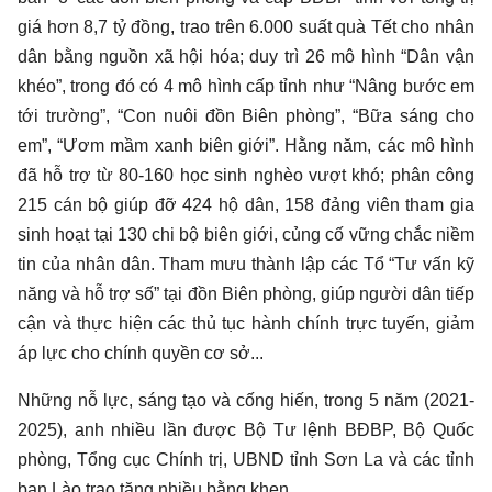
giá hơn 8,7 tỷ đồng, trao trên 6.000 suất quà Tết cho nhân
dân bằng nguồn xã hội hóa; duy trì 26 mô hình “Dân vận
khéo”, trong đó có 4 mô hình cấp tỉnh như “Nâng bước em
tới trường”, “Con nuôi đồn Biên phòng”, “Bữa sáng cho
em”, “Ươm mầm xanh biên giới”. Hằng năm, các mô hình
đã hỗ trợ từ 80-160 học sinh nghèo vượt khó; phân công
215 cán bộ giúp đỡ 424 hộ dân, 158 đảng viên tham gia
sinh hoạt tại 130 chi bộ biên giới, củng cố vững chắc niềm
tin của nhân dân. Tham mưu thành lập các Tổ “Tư vấn kỹ
năng và hỗ trợ số” tại đồn Biên phòng, giúp người dân tiếp
cận và thực hiện các thủ tục hành chính trực tuyến, giảm
áp lực cho chính quyền cơ sở...
Những nỗ lực, sáng tạo và cống hiến, trong 5 năm (2021-
2025), anh nhiều lần được Bộ Tư lệnh BĐBP, Bộ Quốc
phòng, Tổng cục Chính trị, UBND tỉnh Sơn La và các tỉnh
bạn Lào trao tặng nhiều bằng khen.