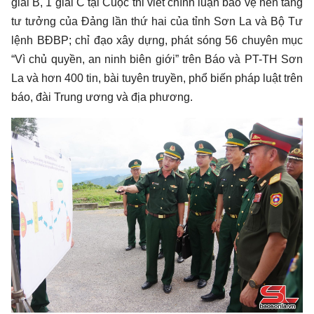
giải B, 1 giải C tại Cuộc thi viết chính luận bảo vệ nền tảng
tư tưởng của Đảng lần thứ hai của tỉnh Sơn La và Bộ Tư
lệnh BĐBP; chỉ đạo xây dựng, phát sóng 56 chuyên mục
“Vì chủ quyền, an ninh biên giới” trên Báo và PT-TH Sơn
La và hơn 400 tin, bài tuyên truyền, phổ biến pháp luật trên
báo, đài Trung ương và địa phương.