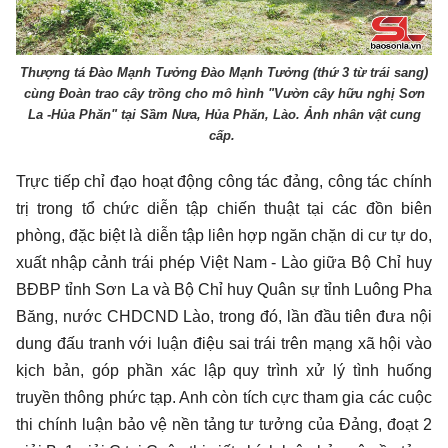
Thượng tá Đào Mạnh Tưởng Đào Mạnh Tưởng (thứ 3 từ trái sang)
cùng Đoàn trao cây trồng cho mô hình "Vườn cây hữu nghị Sơn
La -Hủa Phăn" tại Sầm Nưa, Hủa Phăn, Lào. Ảnh nhân vật cung
cấp.
Trực tiếp chỉ đạo hoạt động công tác đảng, công tác chính
trị trong tổ chức diễn tập chiến thuật tại các đồn biên
phòng, đặc biệt là diễn tập liên hợp ngăn chặn di cư tự do,
xuất nhập cảnh trái phép Việt Nam - Lào giữa Bộ Chỉ huy
BĐBP tỉnh Sơn La và Bộ Chỉ huy Quân sự tỉnh Luông Pha
Băng, nước CHDCND Lào, trong đó, lần đầu tiên đưa nội
dung đấu tranh với luận điệu sai trái trên mạng xã hội vào
kịch bản, góp phần xác lập quy trình xử lý tình huống
truyền thông phức tạp. Anh còn tích cực tham gia các cuộc
thi chính luận bảo vệ nền tảng tư tưởng của Đảng, đoạt 2