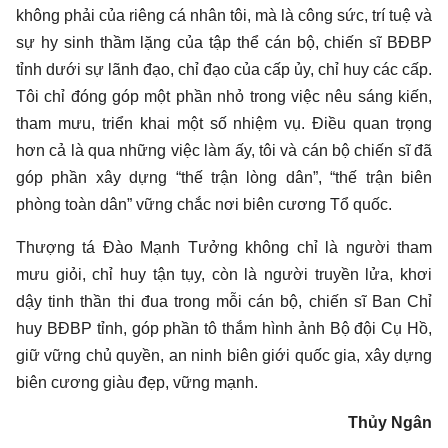
không phải của riêng cá nhân tôi, mà là công sức, trí tuệ và
sự hy sinh thầm lặng của tập thể cán bộ, chiến sĩ BĐBP
tỉnh dưới sự lãnh đạo, chỉ đạo của cấp ủy, chỉ huy các cấp.
Tôi chỉ đóng góp một phần nhỏ trong việc nêu sáng kiến,
tham mưu, triển khai một số nhiệm vụ. Điều quan trọng
hơn cả là qua những việc làm ấy, tôi và cán bộ chiến sĩ đã
góp phần xây dựng “thế trận lòng dân”, “thế trận biên
phòng toàn dân” vững chắc nơi biên cương Tổ quốc.
Thượng tá Đào Mạnh Tưởng không chỉ là người tham
mưu giỏi, chỉ huy tận tụy, còn là người truyền lửa, khơi
dậy tinh thần thi đua trong mỗi cán bộ, chiến sĩ Ban Chỉ
huy BĐBP tỉnh, góp phần tô thắm hình ảnh Bộ đội Cụ Hồ,
giữ vững chủ quyền, an ninh biên giới quốc gia, xây dựng
biên cương giàu đẹp, vững mạnh.
Thủy Ngân