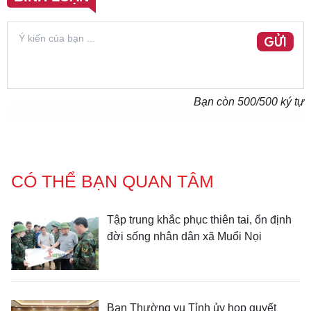
GỬI
Bạn còn
500
/500 ký tự
CÓ THỂ BẠN QUAN TÂM
Tập trung khắc phục thiên tai, ổn định
đời sống nhân dân xã Muổi Nọi
Ban Thường vụ Tỉnh ủy họp quyết