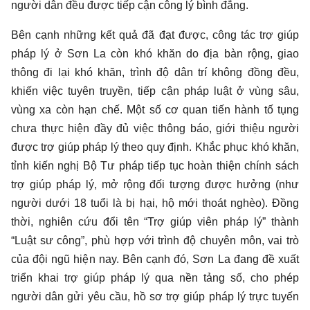
người dân đều được tiếp cận công lý bình đẳng.
Bên cạnh những kết quả đã đạt được, công tác trợ giúp
pháp lý ở Sơn La còn khó khăn do địa bàn rộng, giao
thông đi lại khó khăn, trình độ dân trí không đồng đều,
khiến việc tuyên truyền, tiếp cận pháp luật ở vùng sâu,
vùng xa còn hạn chế. Một số cơ quan tiến hành tố tụng
chưa thực hiện đầy đủ việc thông báo, giới thiệu người
được trợ giúp pháp lý theo quy định. Khắc phục khó khăn,
tỉnh kiến nghị Bộ Tư pháp tiếp tục hoàn thiện chính sách
trợ giúp pháp lý, mở rộng đối tượng được hưởng (như
người dưới 18 tuổi là bị hại, hộ mới thoát nghèo). Đồng
thời, nghiên cứu đổi tên “Trợ giúp viên pháp lý” thành
“Luật sư công”, phù hợp với trình độ chuyên môn, vai trò
của đội ngũ hiện nay. Bên cạnh đó, Sơn La đang đề xuất
triển khai trợ giúp pháp lý qua nền tảng số, cho phép
người dân gửi yêu cầu, hồ sơ trợ giúp pháp lý trực tuyến