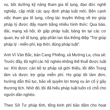
vụ, bồi dưỡng kỹ năng tham gia tố tụng, đạo đức nghề
nghiệp, cập nhật các quy định pháp luật mới. Bên cạnh
việc tham gia tố tụng, công tác truyền thông về trợ giúp
pháp lý được đẩy mạnh bằng nhiều hình thức: Qua báo,
đài, mạng xã hội, tờ gấp pháp luật, bảng tin tại các cơ
quan, trụ sở tố tụng, góp phần lan tỏa thông điệp “Trợ giúp
pháp lý - miễn phí, kịp thời, đúng pháp luật”.
Anh Vì Văn Bắc, bản Cang Phiêng, xã Mường La, chia sẻ:
Trước đây, tôi nghĩ các hộ nghèo không thể thuê được luật
sư. Khi được cán bộ tư pháp xã giới thiệu, tôi đến Trung
tâm và được trợ giúp miễn phí. Họ giúp tôi làm đơn,
hướng dẫn thủ tục, bảo vệ quyền lợi trong vụ án cố ý gây
thương tích. Nhờ đó, tôi đã hiểu pháp luật luôn có chỗ cho
người dân nghèo.
Theo Sở Tư pháp tỉnh, tổng kinh phí bảo đảm cho hoạt