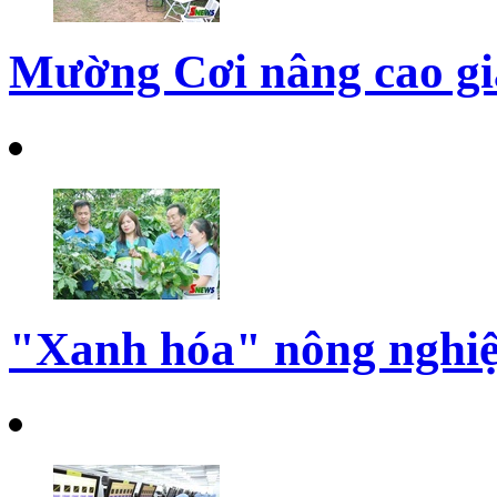
Mường Cơi nâng cao giá
"Xanh hóa" nông nghiệ