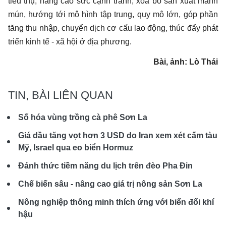
tiêu thụ, nâng cao sức cạnh tranh, xóa bỏ sản xuất manh
mún, hướng tới mô hình tập trung, quy mô lớn, góp phần
tăng thu nhập, chuyển dịch cơ cấu lao động, thúc đẩy phát
triển kinh tế - xã hội ở địa phương.
Bài, ảnh: Lò Thái
TIN, BÀI LIÊN QUAN
Số hóa vùng trồng cà phê Sơn La
Giá dầu tăng vọt hơn 3 USD do Iran xem xét cấm tàu
Mỹ, Israel qua eo biển Hormuz
Đánh thức tiềm năng du lịch trên đèo Pha Đin
Chế biến sâu - nâng cao giá trị nông sản Sơn La
Nông nghiệp thông minh thích ứng với biến đổi khí
hậu