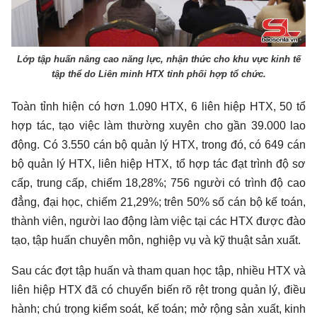
Lớp tập huấn nâng cao năng lực, nhận thức cho khu vực kinh tế
tập thể do Liên minh HTX tỉnh phối hợp tổ chức.
Toàn tỉnh hiện có hơn 1.090 HTX, 6 liên hiệp HTX, 50 tổ
hợp tác, tạo việc làm thường xuyên cho gần 39.000 lao
động. Có 3.550 cán bộ quản lý HTX, trong đó, có 649 cán
bộ quản lý HTX, liên hiệp HTX, tổ hợp tác đạt trình độ sơ
cấp, trung cấp, chiếm 18,28%; 756 người có trình độ cao
đẳng, đại học, chiếm 21,29%; trên 50% số cán bộ kế toán,
thành viên, người lao động làm việc tại các HTX được đào
tạo, tập huấn chuyên môn, nghiệp vụ và kỹ thuật sản xuất.
Sau các đợt tập huấn và tham quan học tập, nhiều HTX và
liên hiệp HTX đã có chuyển biến rõ rệt trong quản lý, điều
hành; chú trọng kiểm soát, kế toán; mở rộng sản xuất, kinh