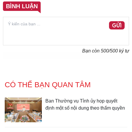
BÌNH LUẬN
GỬI
Bạn còn
500
/500 ký tự
CÓ THỂ BẠN QUAN TÂM
Ban Thường vụ Tỉnh ủy họp quyết
định một số nội dung theo thẩm quyền