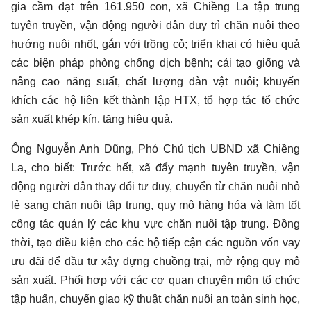
gia cầm đạt trên 161.950 con, xã Chiềng La tập trung
tuyên truyền, vận động người dân duy trì chăn nuôi theo
hướng nuôi nhốt, gắn với trồng cỏ; triển khai có hiệu quả
các biện pháp phòng chống dịch bệnh; cải tạo giống và
nâng cao năng suất, chất lượng đàn vật nuôi; khuyến
khích các hộ liên kết thành lập HTX, tổ hợp tác tổ chức
sản xuất khép kín, tăng hiệu quả.
Ông Nguyễn Anh Dũng, Phó Chủ tịch UBND xã Chiềng
La, cho biết: Trước hết, xã đẩy mạnh tuyên truyền, vận
động người dân thay đổi tư duy, chuyển từ chăn nuôi nhỏ
lẻ sang chăn nuôi tập trung, quy mô hàng hóa và làm tốt
công tác quản lý các khu vực chăn nuôi tập trung. Đồng
thời, tạo điều kiện cho các hộ tiếp cận các nguồn vốn vay
ưu đãi để đầu tư xây dựng chuồng trại, mở rộng quy mô
sản xuất. Phối hợp với các cơ quan chuyên môn tổ chức
tập huấn, chuyển giao kỹ thuật chăn nuôi an toàn sinh học,