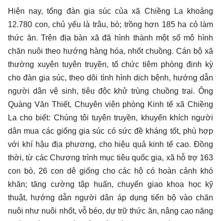
Hiện nay, tổng đàn gia súc của xã Chiềng La khoảng
12.780 con, chủ yếu là trâu, bò; trồng hơn 185 ha cỏ làm
thức ăn. Trên địa bàn xã đã hình thành một số mô hình
chăn nuôi theo hướng hàng hóa, nhốt chuồng. Cán bộ xã
thường xuyên tuyên truyền, tổ chức tiêm phòng định kỳ
cho đàn gia súc, theo dõi tình hình dịch bệnh, hướng dẫn
người dân vệ sinh, tiêu độc khử trùng chuồng trại. Ông
Quàng Văn Thiết, Chuyên viên phòng Kinh tế xã Chiềng
La cho biết: Chúng tôi tuyên truyền, khuyến khích người
dân mua các giống gia súc có sức đề kháng tốt, phù hợp
với khí hậu địa phương, cho hiệu quả kinh tế cao. Đồng
thời, từ các Chương trình mục tiêu quốc gia, xã hỗ trợ 163
con bò, 26 con dê giống cho các hộ có hoàn cảnh khó
khăn; tăng cường tập huấn, chuyển giao khoa học kỹ
thuật, hướng dẫn người dân áp dụng tiến bộ vào chăn
nuôi như nuôi nhốt, vỗ béo, dự trữ thức ăn, nâng cao năng