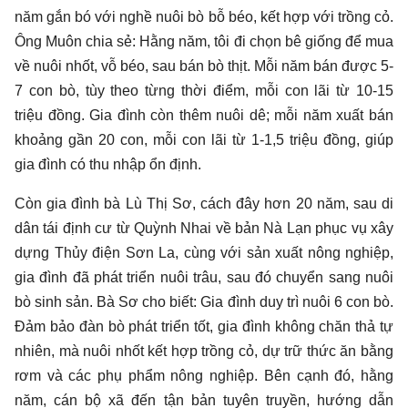
năm gắn bó với nghề nuôi bò bỗ béo, kết hợp với trồng cỏ.
Ông Muôn chia sẻ: Hằng năm, tôi đi chọn bê giống để mua
về nuôi nhốt, vỗ béo, sau bán bò thịt. Mỗi năm bán được 5-
7 con bò, tùy theo từng thời điểm, mỗi con lãi từ 10-15
triệu đồng. Gia đình còn thêm nuôi dê; mỗi năm xuất bán
khoảng gần 20 con, mỗi con lãi từ 1-1,5 triệu đồng, giúp
gia đình có thu nhập ổn định.
Còn gia đình bà Lù Thị Sơ, cách đây hơn 20 năm, sau di
dân tái định cư từ Quỳnh Nhai về bản Nà Lạn phục vụ xây
dựng Thủy điện Sơn La, cùng với sản xuất nông nghiệp,
gia đình đã phát triển nuôi trâu, sau đó chuyển sang nuôi
bò sinh sản. Bà Sơ cho biết: Gia đình duy trì nuôi 6 con bò.
Đảm bảo đàn bò phát triển tốt, gia đình không chăn thả tự
nhiên, mà nuôi nhốt kết hợp trồng cỏ, dự trữ thức ăn bằng
rơm và các phụ phẩm nông nghiệp. Bên cạnh đó, hằng
năm, cán bộ xã đến tận bản tuyên truyền, hướng dẫn