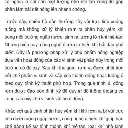
có nghĩa là chỉ cần một lượng nhỏ mê-tan cũng đủ góp
phần làm trái đất nóng lên nhanh chóng.
Trước đây, nhiều hộ dân thường cày vùi trực tiếp xuống
ruộng mà không xử lý khiến rơm rạ phân hủy yếm khí
trong môi trường ngập nước, sinh ra lượng lớn khí mê-tan.
Nhưng hiện nay, công nghệ ủ rơm rạ hiếu khí bắt đầu phổ
biến. Đây là phương pháp xử lý phụ phẩm nông nghiệp
dựa trên hoạt động của các vi sinh vật phân hủy trong môi
trường có đủ oxy. Sau khi thu gom, rơm rạ được phối trộn
với chế phẩm vi sinh và sắp xếp thành đống hoặc luống ủ
theo quy trình kỹ thuật phù hợp. Trong quá trình ủ, đống
rơm được đảo trộn định kỳ để duy trì độ thông thoáng và
cung cấp oxy cho vi sinh vật hoạt động.
Khác với quá trình phân hủy yếm khí khi rơm rạ bị vùi trực
tiếp dưới ruộng ngập nước, công nghệ ủ hiếu khí giúp hạn
chế đáng kể sự hình thành khí mê-tan, loại khí nhà kính