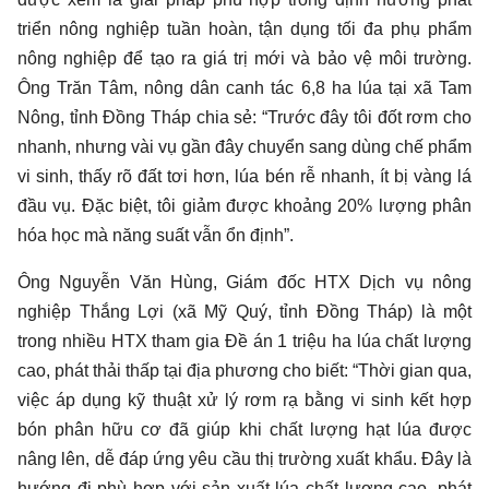
triển nông nghiệp tuần hoàn, tận dụng tối đa phụ phẩm
nông nghiệp để tạo ra giá trị mới và bảo vệ môi trường.
Ông Trăn Tâm, nông dân canh tác 6,8 ha lúa tại xã Tam
Nông, tỉnh Đồng Tháp chia sẻ: “Trước đây tôi đốt rơm cho
nhanh, nhưng vài vụ gần đây chuyển sang dùng chế phẩm
vi sinh, thấy rõ đất tơi hơn, lúa bén rễ nhanh, ít bị vàng lá
đầu vụ. Đặc biệt, tôi giảm được khoảng 20% lượng phân
hóa học mà năng suất vẫn ổn định”.
Ông Nguyễn Văn Hùng, Giám đốc HTX Dịch vụ nông
nghiệp Thắng Lợi (xã Mỹ Quý, tỉnh Đồng Tháp) là một
trong nhiều HTX tham gia Đề án 1 triệu ha lúa chất lượng
cao, phát thải thấp tại địa phương cho biết: “Thời gian qua,
việc áp dụng kỹ thuật xử lý rơm rạ bằng vi sinh kết hợp
bón phân hữu cơ đã giúp khi chất lượng hạt lúa được
nâng lên, dễ đáp ứng yêu cầu thị trường xuất khẩu. Đây là
hướng đi phù hợp với sản xuất lúa chất lượng cao, phát