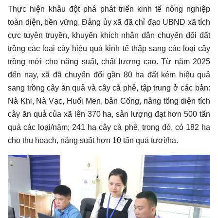
Thực hiện khâu đột phá phát triển kinh tế nông nghiệp
toàn diện, bền vững, Đảng ủy xã đã chỉ đạo UBND xã tích
cực tuyên truyền, khuyến khích nhân dân chuyển đổi đất
trồng các loại cây hiệu quả kinh tế thấp sang các loại cây
trồng mới cho năng suất, chất lượng cao. Từ năm 2025
đến nay, xã đã chuyển đổi gần 80 ha đất kém hiệu quả
sang trồng cây ăn quả và cây cà phê, tập trung ở các bản:
Nà Khi, Nà Vạc, Huổi Men, bản Cống, nâng tổng diện tích
cây ăn quả của xã lên 370 ha, sản lượng đạt hơn 500 tấn
quả các loại/năm; 241 ha cây cà phê, trong đó, có 182 ha
cho thu hoạch, năng suất hơn 10 tấn quả tươi/ha.