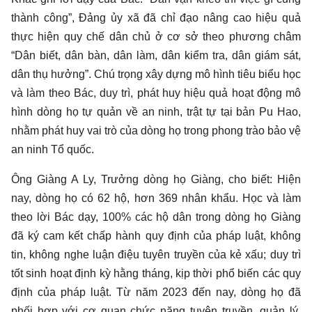
thành công”, Đảng ủy xã đã chỉ đạo nâng cao hiệu quả
thực hiện quy chế dân chủ ở cơ sở theo phương châm
“Dân biết, dân bàn, dân làm, dân kiểm tra, dân giám sát,
dân thụ hưởng”. Chú trọng xây dựng mô hình tiêu biểu học
và làm theo Bác, duy trì, phát huy hiệu quả hoạt động mô
hình dòng họ tự quản về an ninh, trật tự tại bản Pu Hao,
nhằm phát huy vai trò của dòng họ trong phong trào bảo vệ
an ninh Tổ quốc.
Ông Giàng A Ly, Trưởng dòng họ Giàng, cho biết: Hiện
nay, dòng họ có 62 hộ, hơn 369 nhân khẩu. Học và làm
theo lời Bác dạy, 100% các hộ dân trong dòng họ Giàng
đã ký cam kết chấp hành quy định của pháp luật, không
tin, không nghe luận điệu tuyên truyền của kẻ xấu; duy trì
tốt sinh hoạt định kỳ hằng tháng, kịp thời phổ biến các quy
định của pháp luật. Từ năm 2023 đến nay, dòng họ đã
phối hợp với cơ quan chức năng tuyên truyền, quản lý,