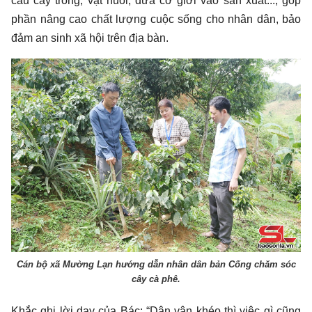
cấu cây trồng, vật nuôi, đưa cơ giới vào sản xuất..., góp
phần nâng cao chất lượng cuộc sống cho nhân dân, bảo
đảm an sinh xã hội trên địa bàn.
Cán bộ xã Mường Lạn hướng dẫn nhân dân bản Cống chăm sóc
cây cà phê.
Khắc ghi lời dạy của Bác: “Dân vận khéo thì việc gì cũng