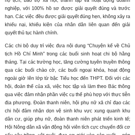
hộ tịch, bảo trợ xã hội, thành lập và hoạt động doanh
nghiệp, với 100% hồ sơ được giải quyết đúng và trước
hạn. Các việc đều được giải quyết đúng hẹn, không xảy ra
khiếu nại, khiếu kiện của nhân dân liên quan đến giải
quyết thủ tục hành chính.
Các chi bộ duy trì việc đưa nội dung “Chuyện kể về Chủ
tịch Hồ Chí Minh” trong các buổi sinh hoạt chi bộ hằng
tháng. Tại các trường học, tăng cường tuyên truyền thông
qua các buổi chào cờ, các buổi ngoại khóa, hoạt động
ngoài giờ lên lớp từ bậc Tiểu học đến THPT. Đối với các
hội, đoàn thể của xã, việc học tập và làm theo Bác thông
qua việc đảm nhận phần việc cụ thể phù hợp với thực tiễn
địa phương. Đoàn thanh niên, hội phụ nữ xã chỉ đạo các
chi hội đảm nhận dọn vệ sinh khu vực xung quanh khu
dân cư, giúp phụ nữ, đoàn thanh niên phát triển kinh tế;
Hội Nông dân xã vận động hội viên tích cực chuyển đổi cơ