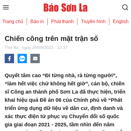
Trang chủ
Báo in
Phát thanh
Truyền hình
English
Chiến công trên mặt trận số
Thứ Ba,
ngày 26/09/2023 - 13:37
Quyết tâm cao “Ði từng nhà, rà từng người”,
“làm hết việc chứ không hết giờ”, cán bộ, chiến
sĩ Công an thành phố Sơn La đã thực hiện, triển
khai hiệu quả Đề án 06 của Chính phủ về “Phát
triển ứng dụng dữ liệu về dân cư, định danh và
xác thực điện tử phục vụ Chuyển đổi số quốc
gia giai đoạn 2021 - 2025, tầm nhìn đến năm