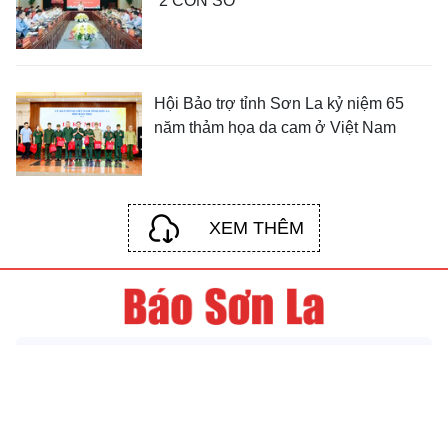
“2 CON SỐ”
Hội Bảo trợ tỉnh Sơn La kỷ niệm 65
năm thảm họa da cam ở Việt Nam
XEM THÊM
© Bản quyền thuộc về Báo và phát thanh, truyền hình Sơn La
Giấy phép số: 723/GP-BTTTT do Bộ Thông tin - Truyền thông.
Cấp ngày 08 tháng 11 năm 2021.
Giám đốc: Nguyễn Trường Chinh.
Phó Giám đốc: Nguyễn Thanh Hải, Lê Huy Ngoan, Đàm Xuân