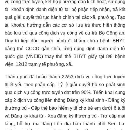
vụ công trực tuyến, kết hợp hướng dẫn kích hoạt, sử dụng
tài khoản định danh điện tử tại bộ phận tiếp nhận, trả kết
quả giải quyết thủ tục hành chính tại các xã, phường. Tạo
tài khoản, hướng dẫn các cơ sở lưu trú thực hiện thông
báo lưu trú qua cổng dịch vụ công về cư trú Bộ Công an.
Duy trì tiếp đón người bệnh đi khám chữa bệnh BHYT
bằng thẻ CCCD gắn chíp, ứng dụng định danh điện tử
quốc gia (VNEID) thay thế thẻ BHYT giấy tại 8/8 bệnh
viện, 12/12 trạm y tế phường, xã...
Thành phố đã hoàn thành 22/53 dịch vụ công trực tuyến
thiết yếu theo phân cấp. Tỷ lệ giải quyết hồ sơ phát sinh
qua dịch vụ công trực tuyến đạt trên 90%. Triển khai cung
cấp 2 dịch vụ công liên thông Đăng ký khai sinh - Đăng ký
thường trú - Cấp thẻ bảo hiểm y tế cho trẻ em dưới 6 tuổi
và Đăng ký khai tử - Xóa đăng ký thường trú - Trợ cấp mai
táng, hỗ trợ mai táng trên địa bàn thành phố Sơn La.