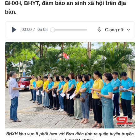
BHXH, BHYT, đảm bảo an sinh xã hội trên địa
bàn.
00:00
05:08
Giọng nữ
Play
BHXH khu vực II phối hợp với Bưu điện tỉnh ra quân tuyên truyền