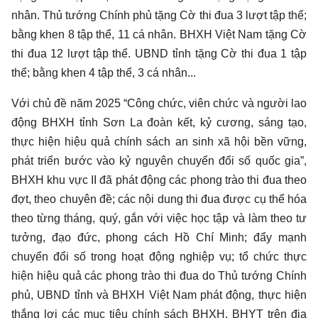
nhân. Thủ tướng Chính phủ tặng Cờ thi đua 3 lượt tập thể;
bằng khen 8 tập thể, 11 cá nhân. BHXH Việt Nam tặng Cờ
thi đua 12 lượt tập thể. UBND tỉnh tặng Cờ thi đua 1 tập
thể; bằng khen 4 tập thể, 3 cá nhân...
Với chủ đề năm 2025 “Công chức, viên chức và người lao
động BHXH tỉnh Sơn La đoàn kết, kỷ cương, sáng tạo,
thực hiện hiệu quả chính sách an sinh xã hội bền vững,
phát triển bước vào kỷ nguyên chuyển đổi số quốc gia”,
BHXH khu vực II đã phát động các phong trào thi đua theo
đợt, theo chuyên đề; các nội dung thi đua được cụ thể hóa
theo từng tháng, quý, gắn với việc học tập và làm theo tư
tưởng, đạo đức, phong cách Hồ Chí Minh; đẩy mạnh
chuyển đổi số trong hoạt động nghiệp vụ; tổ chức thực
hiện hiệu quả các phong trào thi đua do Thủ tướng Chính
phủ, UBND tỉnh và BHXH Việt Nam phát động, thực hiện
thắng lợi các mục tiêu chính sách BHXH, BHYT trên địa