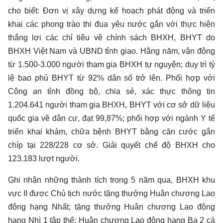
cho biết: Đơn vị xây dựng kế hoạch phát động và triển
khai các phong trào thi đua yêu nước gắn với thực hiện
thắng lợi các chỉ tiêu về chính sách BHXH, BHYT do
BHXH Việt Nam và UBND tỉnh giao. Hằng năm, vận động
từ 1.500-3.000 người tham gia BHXH tự nguyện; duy trì tỷ
lệ bao phủ BHYT từ 92% dân số trở lên. Phối hợp với
Công an tỉnh đồng bộ, chia sẻ, xác thực thông tin
1.204.641 người tham gia BHXH, BHYT với cơ sở dữ liệu
quốc gia về dân cư, đạt 99,87%; phối hợp với ngành Y tế
triển khai khám, chữa bệnh BHYT bằng căn cước gắn
chíp tại 228/228 cơ sở. Giải quyết chế độ BHXH cho
123.183 lượt người.
Ghi nhận những thành tích trong 5 năm qua, BHXH khu
vực II được Chủ tịch nước tặng thưởng Huân chương Lao
động hạng Nhất; tặng thưởng Huân chương Lao động
hạng Nhì 1 tập thể; Huân chương Lao động hạng Ba 2 cá