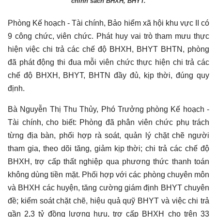
chính sách BHXH, BHYT.
Phòng Kế hoạch - Tài chính, Bảo hiểm xã hội khu vực II có
9 công chức, viên chức. Phát huy vai trò tham mưu thực
hiện việc chi trả các chế độ BHXH, BHYT BHTN, phòng
đã phát động thi đua mỗi viên chức thực hiện chi trả các
chế độ BHXH, BHYT, BHTN đầy đủ, kịp thời, đúng quy
định.
Bà Nguyễn Thị Thu Thủy, Phó Trưởng phòng Kế hoạch -
Tài chính, cho biết: Phòng đã phân viên chức phụ trách
từng địa bàn, phối hợp rà soát, quản lý chặt chẽ người
tham gia, theo dõi tăng, giảm kịp thời; chi trả các chế độ
BHXH, trợ cấp thất nghiệp qua phương thức thanh toán
không dùng tiền mặt. Phối hợp với các phòng chuyên môn
và BHXH các huyện, tăng cường giám định BHYT chuyên
đề; kiểm soát chặt chẽ, hiệu quả quỹ BHYT và việc chi trả
gần 2,3 tỷ đồng lương hưu, trợ cấp BHXH cho trên 33