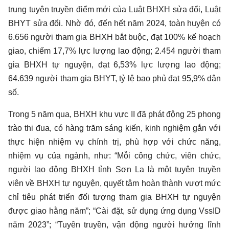
trung tuyên truyền điểm mới của Luật BHXH sửa đổi, Luật
BHYT sửa đổi. Nhờ đó, đến hết năm 2024, toàn huyện có
6.656 người tham gia BHXH bắt buộc, đạt 100% kế hoạch
giao, chiếm 17,7% lực lượng lao động; 2.454 người tham
gia BHXH tự nguyện, đạt 6,53% lực lượng lao động;
64.639 người tham gia BHYT, tỷ lệ bao phủ đạt 95,9% dân
số.
Trong 5 năm qua, BHXH khu vực II đã phát động 25 phong
trào thi đua, có hàng trăm sáng kiến, kinh nghiệm gắn với
thực hiện nhiệm vụ chính trị, phù hợp với chức năng,
nhiệm vụ của ngành, như: “Mỗi công chức, viên chức,
người lao động BHXH tỉnh Sơn La là một tuyên truyền
viên về BHXH tự nguyện, quyết tâm hoàn thành vượt mức
chỉ tiêu phát triển đối tượng tham gia BHXH tự nguyện
được giao hằng năm”; “Cài đặt, sử dụng ứng dụng VssID
năm 2023”; “Tuyên truyền, vận động người hưởng lĩnh