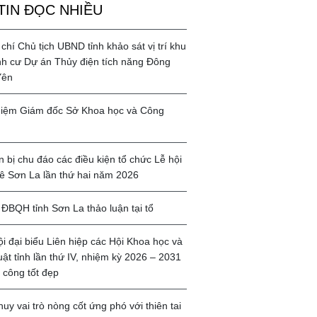
TIN ĐỌC NHIỀU
chí Chủ tịch UBND tỉnh khảo sát vị trí khu
ịnh cư Dự án Thủy điện tích năng Đông
Yên
iệm Giám đốc Sở Khoa học và Công
 bị chu đáo các điều kiện tổ chức Lễ hội
ê Sơn La lần thứ hai năm 2026
ĐBQH tỉnh Sơn La thảo luận tại tổ
ội đại biểu Liên hiệp các Hội Khoa học và
uật tỉnh lần thứ IV, nhiệm kỳ 2026 – 2031
 công tốt đẹp
huy vai trò nòng cốt ứng phó với thiên tai