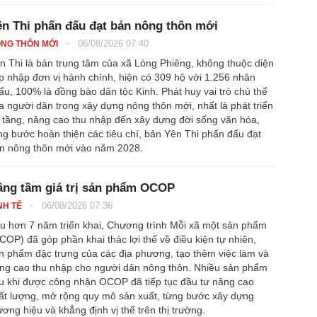
n Thi phấn đấu đạt bản nông thôn mới
-
06/08/2026 07:40
NG THÔN MỚI
n Thi là bản trung tâm của xã Lóng Phiêng, không thuộc diện
p nhập đơn vị hành chính, hiện có 309 hộ với 1.256 nhân
ẩu, 100% là đồng bào dân tộc Kinh. Phát huy vai trò chủ thể
a người dân trong xây dựng nông thôn mới, nhất là phát triển
 tầng, nâng cao thu nhập đến xây dựng đời sống văn hóa,
ng bước hoàn thiện các tiêu chí, bản Yên Thi phấn đấu đạt
n nông thôn mới vào năm 2028.
âng tầm giá trị sản phẩm OCOP
-
06/08/2026 07:36
NH TẾ
u hơn 7 năm triển khai, Chương trình Mỗi xã một sản phẩm
COP) đã góp phần khai thác lợi thế về điều kiện tự nhiên,
n phẩm đặc trưng của các địa phương, tạo thêm việc làm và
ng cao thu nhập cho người dân nông thôn. Nhiều sản phẩm
u khi được công nhận OCOP đã tiếp tục đầu tư nâng cao
ất lượng, mở rộng quy mô sản xuất, từng bước xây dựng
ương hiệu và khẳng định vị thế trên thị trường.