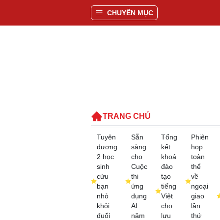
CHUYÊN MỤC
TRANG CHỦ
Tuyên
Sẵn
Tổng
Phiên
dương
sàng
kết
họp
2 học
cho
khoá
toàn
sinh
Cuộc
đào
thể
cứu
thi
tạo
về
bạn
ứng
tiếng
ngoại
nhỏ
dụng
Việt
giao
khỏi
AI
cho
lần
đuối
năm
lưu
thứ