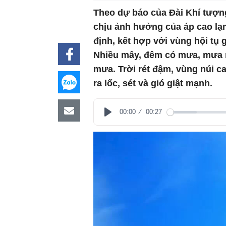
Theo dự báo của Đài Khí tượng
chịu ảnh hưởng của áp cao lạ
định, kết hợp với vùng hội tụ 
Nhiều mây, đêm có mưa, mưa r
mưa. Trời rét đậm, vùng núi c
ra lốc, sét và gió giật mạnh.
00:00
00:27
Play