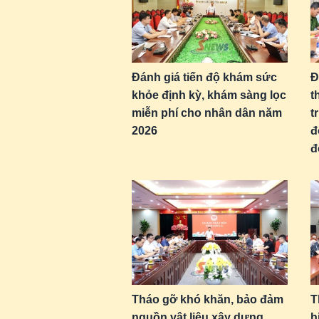
Đánh giá tiến độ khám sức
Đ
khỏe định kỳ, khám sàng lọc
t
miễn phí cho nhân dân năm
t
2026
đ
đ
Tháo gỡ khó khăn, bảo đảm
T
nguồn vật liệu xây dựng
h