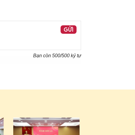
GỬI
Bạn còn
500
/500 ký tự