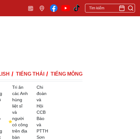
ISH
TIẾNG THÁI
TIẾNG MÔNG
Tri ân
Chi
g
các Anh
đoàn
ộ
hùng
và
liệt sĩ
Hội
và
CCB
o
người
Báo
có công
và
g
trên địa
PTTH
c
bàn
Sơn