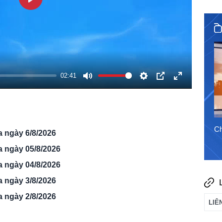
Play
02:41
Tắt
Cài
PIP
Toàn
tiếng
đặt
màn
hình
3/8/2026
Chào ngày mới 2/8/2026
Ch
a ngày 6/8/2026
a ngày 05/8/2026
a ngày 04/8/2026
a ngày 3/8/2026
a ngày 2/8/2026