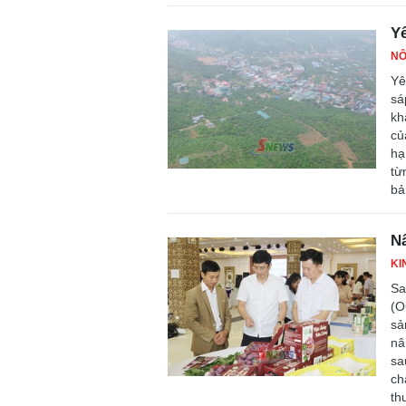
Yê
NÔ
Yê
sá
kh
củ
hạ
từ
bả
N
KI
Sa
(O
sả
nâ
sa
ch
th