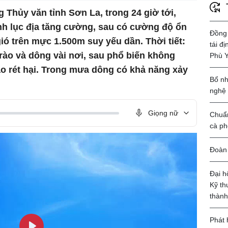
 Thủy văn tỉnh Sơn La, trong 24 giờ tới,
nh lục địa tăng cường, sau có cường độ ổn
Đồng 
gió trên mực 1.500m suy yếu dần. Thời tiết:
tái đ
ào và dông vài nơi, sau phổ biến không
Phù 
ao rét hại. Trong mưa dông có khả năng xảy
Bổ nh
nghệ
Giọng nữ
Chuẩn
cà ph
Đoàn 
Đại h
Kỹ th
thành
Phát 