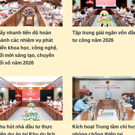
ẩy nhanh tiến độ hoàn
Tập trung giải ngân vốn đầ
hành các nhiệm vụ phát
tư công năm 2026
riển khoa học, công nghệ,
ổi mới sáng tạo, chuyển
ổi số năm 2026
hu hút nhà đầu tư thực
Kích hoạt Trung tâm chỉ hu
iện dự án tại Khu du lịch
phòng chống thiên tai