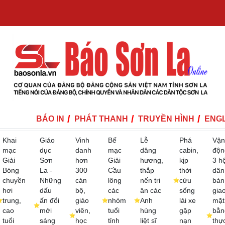
BÁO IN
PHÁT THANH
TRUYỀN HÌNH
ENGL
Khai
Giáo
Vinh
Bế
Lễ
Phá
Vận
mạc
dục
danh
mạc
dâng
cabin,
độn
Giải
Sơn
hơn
Giải
hương,
kịp
3 h
Bóng
La -
300
Cầu
thắp
thời
dân
chuyền
Những
cán
lông
nến tri
cứu
bàn
hơi
dấu
bộ,
các
ân các
sống
gia
trung,
ấn đổi
giáo
nhóm
Anh
lái xe
mặt
cao
mới
viên,
tuổi
hùng
gặp
bằn
tuổi
sáng
học
tỉnh
liệt sĩ
nạn
thự