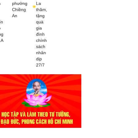
n
phường
La
Chiềng
thăm,
An
tặng
ến
quà
o
gia
ng
đình
1A
chính
sách
nhân
dịp
27/7