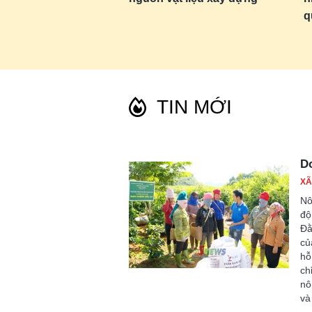
q
TIN MỚI
Do
XÃ
Nô
độ
Đằ
củ
hỗ
ch
nô
và