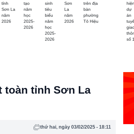
tỉnh
tạo
sinh
Sơn
trên địa
hiệ
Sơn La
năm
tiêu
La
bàn
dự
năm
học
biểu
năm
phường
án
2026
2025-
năm
2026
Tô Hiệu
tuy
2026
học
gia
2025-
thô
2026
số 
t toàn tỉnh Sơn La
thứ hai, ngày 03/02/2025 - 18:11