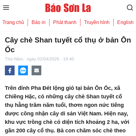
Trang chủ
Báo in
Phát thanh
Truyền hình
English
Cây chè Shan tuyết cổ thụ ở bản Ôn
Ốc
Thứ Năm,
ngày 02/04/2026 - 18:40
Trên đỉnh Pha Đét lộng gió tại bản Ôn Ốc, xã
Chiềng Hặc, có những cây chè Shan tuyết cổ
thụ hằng trăm năm tuổi, thơm ngon nức tiếng
được công nhận cây di sản Việt Nam. Hiện nay,
khu vực trồng chè có diện tích khoảng 2 ha, với
gần 200 cây cổ thụ. Bà con chăm sóc chè theo