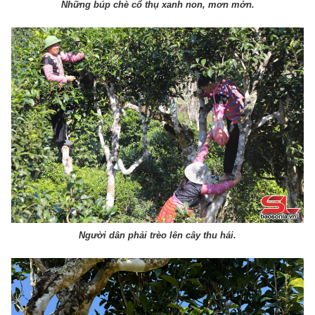
Những búp chè cổ thụ xanh non, mơn mởn.
Người dân phải trèo lên cây thu hái.