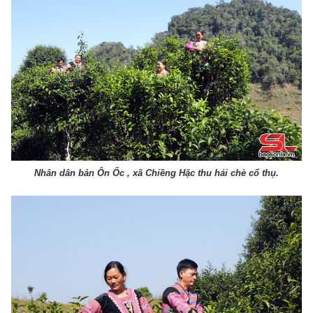
Nhân dân bản Ôn Ốc , xã Chiềng Hặc thu hái chè cổ thụ.