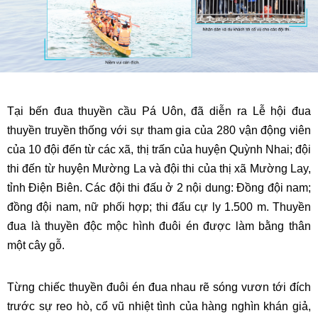
Tại bến đua thuyền cầu Pá Uôn, đã diễn ra Lễ hội đua
thuyền truyền thống với sự tham gia của 280 vận động viên
của 10 đội đến từ các xã, thị trấn của huyện Quỳnh Nhai; đội
thi đến từ huyện Mường La và đội thi của thị xã Mường Lay,
tỉnh Điện Biên. Các đội thi đấu ở 2 nội dung: Đồng đội nam;
đồng đội nam, nữ phối hợp; thi đấu cự ly 1.500 m. Thuyền
đua là thuyền độc mộc hình đuôi én được làm bằng thân
một cây gỗ.
Từng chiếc thuyền đuôi én đua nhau rẽ sóng vươn tới đích
trước sự reo hò, cổ vũ nhiệt tình của hàng nghìn khán giả,