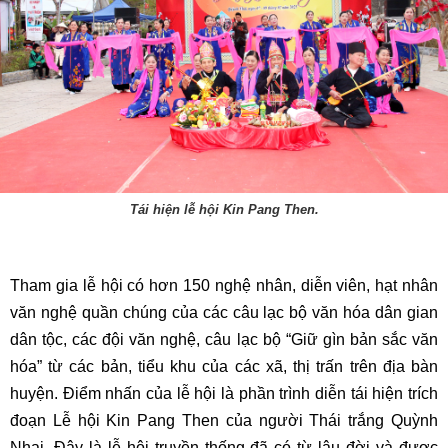
Tái hiện lễ hội Kin Pang Then.
Tham gia lễ hội có hơn 150 nghệ nhân, diễn viên, hạt nhân
văn nghệ quần chúng của các câu lạc bộ văn hóa dân gian
dân tộc, các đội văn nghệ, câu lạc bộ “Giữ gìn bản sắc văn
hóa” từ các bản, tiểu khu của các xã, thị trấn trên địa bàn
huyện. Điểm nhấn của lễ hội là phần trình diễn tái hiện trích
đoạn Lễ hội Kin Pang Then của người Thái trắng Quỳnh
Nhai. Đây là lễ hội truyền thống đã có từ lâu đời và được