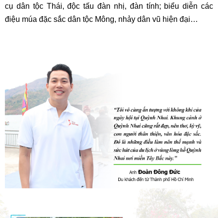
cụ dân tộc Thái, độc tấu đàn nhị, đàn tính; biểu diễn các
điệu múa đặc sắc dân tộc Mông, nhảy dân vũ hiện đại…