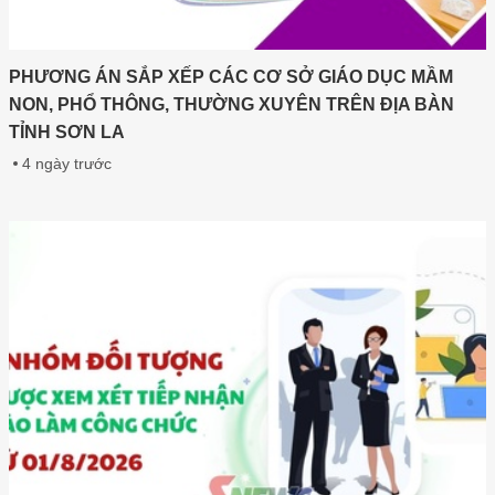
PHƯƠNG ÁN SẮP XẾP CÁC CƠ SỞ GIÁO DỤC MẦM
NON, PHỔ THÔNG, THƯỜNG XUYÊN TRÊN ĐỊA BÀN
TỈNH SƠN LA
4 ngày trước