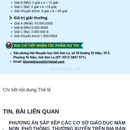
Chi tiết nội dung Thể lệ
TIN, BÀI LIÊN QUAN
PHƯƠNG ÁN SẮP XẾP CÁC CƠ SỞ GIÁO DỤC MẦM
NON, PHỔ THÔNG, THƯỜNG XUYÊN TRÊN ĐỊA BÀN