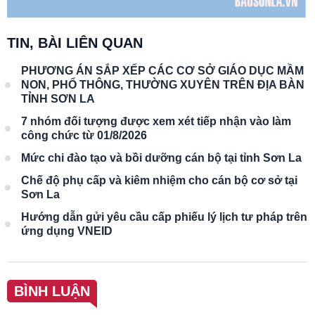
TIN, BÀI LIÊN QUAN
PHƯƠNG ÁN SẮP XẾP CÁC CƠ SỞ GIÁO DỤC MẦM
NON, PHỔ THÔNG, THƯỜNG XUYÊN TRÊN ĐỊA BÀN
TỈNH SƠN LA
7 nhóm đối tượng được xem xét tiếp nhận vào làm
công chức từ 01/8/2026
Mức chi đào tạo và bồi dưỡng cán bộ tại tỉnh Sơn La
Chế độ phụ cấp và kiêm nhiệm cho cán bộ cơ sở tại
Sơn La
Hướng dẫn gửi yêu cầu cấp phiếu lý lịch tư pháp trên
ứng dụng VNEID
BÌNH LUẬN