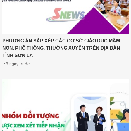
PHƯƠNG ÁN SẮP XẾP CÁC CƠ SỞ GIÁO DỤC MẦM
NON, PHỔ THÔNG, THƯỜNG XUYÊN TRÊN ĐỊA BÀN
TỈNH SƠN LA
3 ngày trước