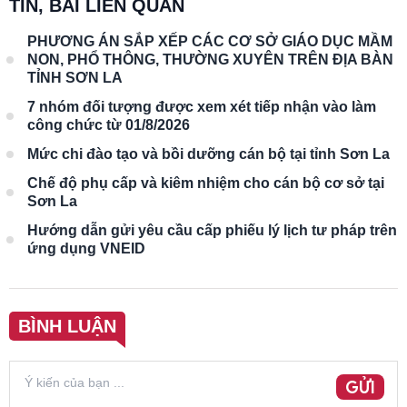
TIN, BÀI LIÊN QUAN
PHƯƠNG ÁN SẮP XẾP CÁC CƠ SỞ GIÁO DỤC MẦM
NON, PHỔ THÔNG, THƯỜNG XUYÊN TRÊN ĐỊA BÀN
TỈNH SƠN LA
7 nhóm đối tượng được xem xét tiếp nhận vào làm
công chức từ 01/8/2026
Mức chi đào tạo và bồi dưỡng cán bộ tại tỉnh Sơn La
Chế độ phụ cấp và kiêm nhiệm cho cán bộ cơ sở tại
Sơn La
Hướng dẫn gửi yêu cầu cấp phiếu lý lịch tư pháp trên
ứng dụng VNEID
BÌNH LUẬN
GỬI