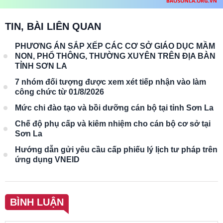
TIN, BÀI LIÊN QUAN
PHƯƠNG ÁN SẮP XẾP CÁC CƠ SỞ GIÁO DỤC MẦM
NON, PHỔ THÔNG, THƯỜNG XUYÊN TRÊN ĐỊA BÀN
TỈNH SƠN LA
7 nhóm đối tượng được xem xét tiếp nhận vào làm
công chức từ 01/8/2026
Mức chi đào tạo và bồi dưỡng cán bộ tại tỉnh Sơn La
Chế độ phụ cấp và kiêm nhiệm cho cán bộ cơ sở tại
Sơn La
Hướng dẫn gửi yêu cầu cấp phiếu lý lịch tư pháp trên
ứng dụng VNEID
BÌNH LUẬN