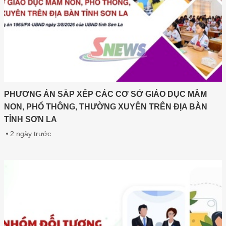
PHƯƠNG ÁN SẮP XẾP CÁC CƠ SỞ GIÁO DỤC MẦM
NON, PHỔ THÔNG, THƯỜNG XUYÊN TRÊN ĐỊA BÀN
TỈNH SƠN LA
2 ngày trước