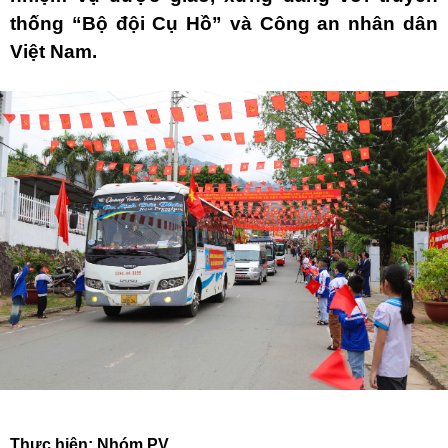
thống “Bộ đội Cụ Hồ” và Công an nhân dân
Việt Nam.
Thực hiện: Nhóm PV